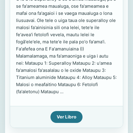
se fa'ameamea maualuga, ose fa'ameamea e
mafai ona fa'agaioi i se vaega maualuga o lona
liusuavai. Ole tele o uiga taua ole superalloy ole
malosi fa'ainisinia sili ona lelei, tete'e ile
fe'avea'i fetolofi vevela, mautu lelei le
fogā'ele'ele, ma tete'e ile pala po'o fa'ama'i.
Fa'afefea ona E Fa'amanuiaina (I)
Malamalamaga, ma fa'amaoniga e uiga i autu
nei: Mataupu 1: Superalloy Mataupu 2: u'amea
fa'amalosi fa'asalalau o le oxide Mataupu 3:
Titanium aluminide Mataupu 4: Alloy Mataupu 5:
Malosi o meafaitino Mataupu 6: Fetolofi
(fa'aletonu) Mataupu ...
Ver Libro