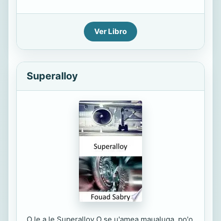
Ver Libro
Superalloy
O le a le Superalloy O se u'amea maualuga, po'o