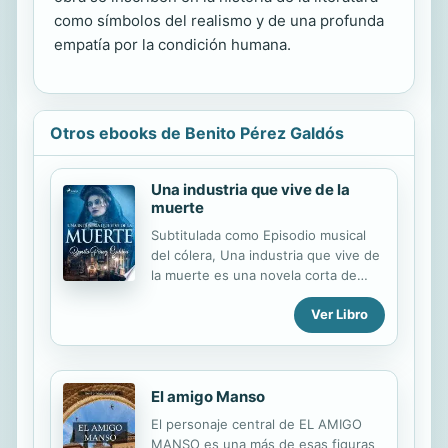
como símbolos del realismo y de una profunda
empatía por la condición humana.
Otros ebooks de Benito Pérez Galdós
Una industria que vive de la
muerte
Subtitulada como Episodio musical
del cólera, Una industria que vive de
la muerte es una novela corta de
Benito Pérez Galdós, perteneciente
Ver Libro
a su primera etapa. En ella se
aprecian las primeras señas de
identidad del autor, tanto la
profundidad psicológica de sus
tramas como su querencia por el
El amigo Manso
aspecto realista de la obra. Benito
El personaje central de EL AMIGO
Pérez Galdós es un escritor español
MANSO es una más de esas figuras