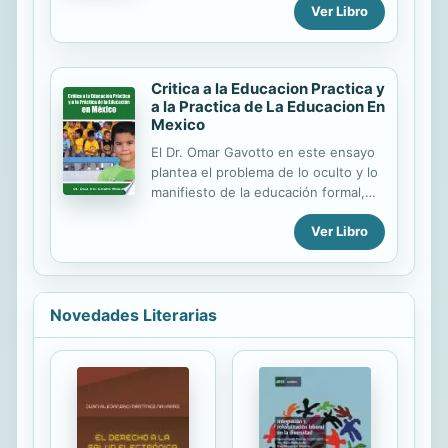
hábitos saludables que van a
Ver Libro
necesiten realizar las adaptaciones
perdurar a lo largo de toda su vida.
curriculares para alumnos con
Este manual pretende ser...
necesidades educativas especiales.
Critica a la Educacion Practica y
a la Practica de La Educacion En
Mexico
El Dr. Omar Gavotto en este ensayo
plantea el problema de lo oculto y lo
manifiesto de la educación formal,
reflexiona sobre cómo la educación
Ver Libro
se ha convertido en un estandarte
del discurso político y
lastimosamente se ha encriptado lo
esencial del proyecto educativo;
actuando de modo contrario a los
Novedades Literarias
principios pedagógicos. Se develan
así las principales contradicciones
del sistema educativo, que por sus
efectos ha obstaculizado la
educación integral de la sociedad.
Quedan al descubierto las grandes