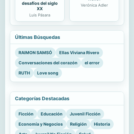
desafíos del siglo
Verónica Adler
XX
Luis Pásara
Últimas Búsquedas
RAIMON SAMSÓ
Ellas Viviana Rivero
Conversaciones del corazón
el error
RUTH
Love song
Categorías Destacadas
Ficción
Educación
Juvenil Ficción
Economía y Negocios
Religión
Historia