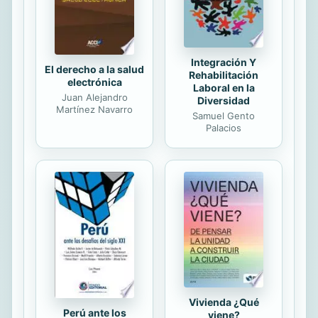
paradojas de la educación formal, a
través de un análisis profundo del
manejo actual ...
Integración Y
El derecho a la salud
Rehabilitación
electrónica
Laboral en la
Juan Alejandro
Diversidad
Martínez Navarro
Samuel Gento
Palacios
Vivienda ¿Qué
Perú ante los
viene?