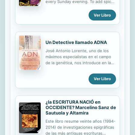
every Sunday evening. To add spice
Pragmatics, History of the Spanish
to his life, he becomes a private
Language, Language Variation, and
detective.
Ver Libro
Second Language Acquisition are
concisely and accurately outlined,
providing a...
Un Detective llamado ADNA
José Antonio Lorente, uno de los
máximos especialistas en el campo
de la genética, nos introduce en la
investigación científica a través del
ADN. Con un estilo apto para el
Ver Libro
público no especializado, el científico
se adentra en el campo de la
identificación genética, la estructura
del genoma humano, la criminalística
¿la ESCRITURA NACIÓ en
y las ciencias forenses (cómo
OCCIDENTE? Marcelino Sanz de
resolver un crimen gracias a los
Sautuola y Altamira
testimonios genéticos), los orígenes
Este libro resume veinte años (1994-
del hombre y las distintas razas
2014) de investigaciones epigráficas
siguiendo la herencia del ADN?En
de las más antiguas escrituras