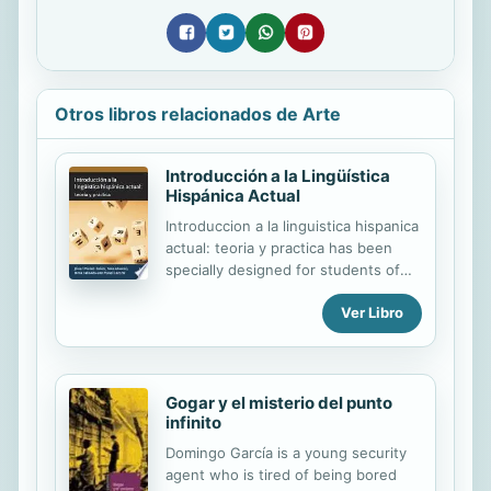
Otros libros relacionados de Arte
Introducción a la Lingüística
Hispánica Actual
Introduccion a la linguistica hispanica
actual: teoria y practica has been
specially designed for students of
Spanish with little or no linguistic
Ver Libro
background, who need to
understand the key concepts and
constructs of Hispanic Linguistics.
The book has been carefully crafted
to introduce the reader to the main
Gogar y el misterio del punto
infinito
areas of linguistics, both theoretical
and applied. General Linguistics,
Domingo García is a young security
Phonology and Phonetics,
agent who is tired of being bored
Morphology, Syntax, Semantics and