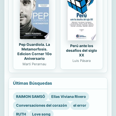
Pep Guardiola. La
Perú ante los
Metamorfosis.
desafíos del siglo
Edicion Corner 10o
XX
Aniversario
Luis Pásara
Marti Perarnau
Últimas Búsquedas
RAIMON SAMSÓ
Ellas Viviana Rivero
Conversaciones del corazón
el error
RUTH
Love song