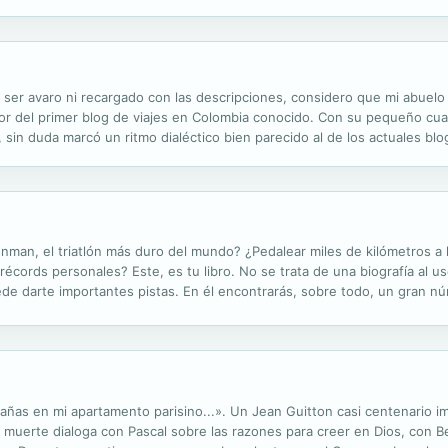
, contando las dos Américas y la Antártida. Es el único español que ha...
n ser avaro ni recargado con las descripciones, considero que mi abuelo
utor del primer blog de viajes en Colombia conocido. Con su pequeño cu
 sin duda marcó un ritmo dialéctico bien parecido al de los actuales bl
puesto. Debo aclarar que la decisión de publicar íntegro este...
Ironman, el triatlón más duro del mundo? ¿Pedalear miles de kilómetros a
 récords personales? Este, es tu libro. No se trata de una biografía al 
 darte importantes pistas. En él encontrarás, sobre todo, un gran nú
 los mejores deportistas españoles de todos los tiempos. Cuando te s
ñas en mi apartamento parisino...». Un Jean Guitton casi centenario im
e muerte dialoga con Pascal sobre las razones para creer en Dios, con B