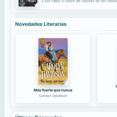
y con Pablo VI sobre las razones de ser católi
con Dante y sobre la filosofía con Sócrates. En
Novedades Literarias
Más fuerte que nunca
Carolyn Davidson