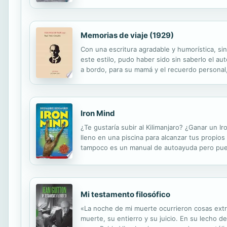
difíciles de cada uno de los siete continentes
Memorias de viaje (1929)
Con una escritura agradable y humorística, si
este estilo, pudo haber sido sin saberlo el a
a bordo, para su mamá y el recuerdo personal,
sus relatos, pero más fino en el estilo, por su
Iron Mind
¿Te gustaría subir al Kilimanjaro? ¿Ganar un 
lleno en una piscina para alcanzar tus propios
tampoco es un manual de autoayuda pero puede
experiencias, las de Enhamed Enhamed, uno de
Mi testamento filosófico
«La noche de mi muerte ocurrieron cosas extra
muerte, su entierro y su juicio. En su lecho d