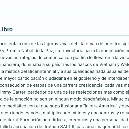
Libro
presenta a una de las figuras vivas del stateman de nuestro si
y Premio Nobel de la Paz, su trayectoria hacia la nominación en
nuevas estrategias de comunicación política le llevaron a la vi
s financiera, dominaba a su país tras los fiascos de Vietnam y W
a la mística del Bicenntennial y a sus cualidades nada usuales 
e mayor participación ciudadana en el gobierno y de interdepen
a consecución de etapas de una carrera presidencial cada vez má
Jimmy Carter, perdedor de una de las reelecciones mas compleja
zgo de la emoción no son en ningún modo desdeñables. Minucios
mo mediático con el que supo ilusionar a “la otra America” y dev
recorriendo estados, multiplicando mítines y encuentros, y rec
electoral. Formación autodidacta, creencias y una personalida
allida aprobación del tratado SALT II, para una imagen pública 