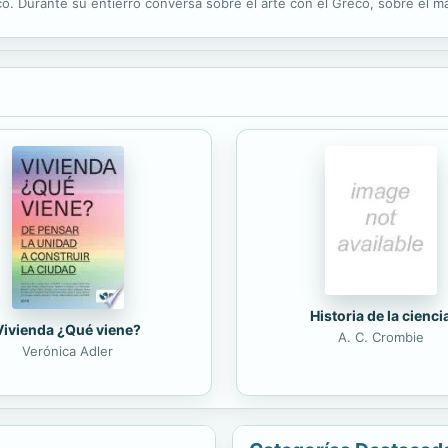
co. Durante su entierro conversa sobre el arte con el Greco, sobre el ma
 su juicio intervienen santa Teresa de Lisieux y François...
Historia de la cienci
Vivienda ¿Qué viene?
A. C. Crombie
Verónica Adler