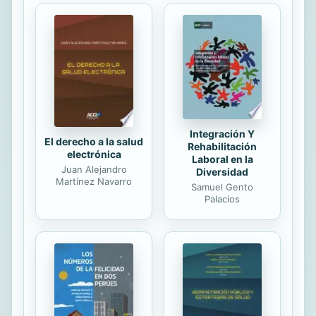
protagonistas y simpatizantes desde
Tzara, Breton, Soupault, Duchamp,
Man Ray, hasta Picabia, Ernst, Dalí o
Matta. Y destaca la voluntad de
convocar que tuvo el surrealismo a
través de la palabra escrita en
revistas, afiches,...
Integración Y
El derecho a la salud
Rehabilitación
electrónica
Laboral en la
Juan Alejandro
Diversidad
Martínez Navarro
Samuel Gento
Palacios