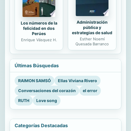
Administración
Los números de la
pública y
felicidad en dos
estrategias de salud
Perúes
Esther Noemí
Enrique Vásquez H.
Quesada Barranco
Últimas Búsquedas
RAIMON SAMSÓ
Ellas Viviana Rivero
Conversaciones del corazón
el error
RUTH
Love song
Categorías Destacadas