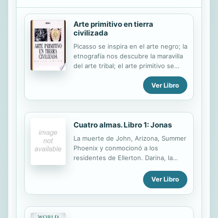
Arte primitivo en tierra
civilizada
Picasso se inspira en el arte negro; la
etnografía nos descubre la maravilla
del arte tribal; el arte primitivo se
vende bien; contrabandistas venden
Ver Libro
en Occidente el arte de los países
“atrasados”; la civilización nos aburre;
hay otras culturas. En esa tesitura,
Sally Price despliega, entre divertida
Cuatro almas. Libro 1: Jonas
y enfurecida, un análisis
particularmente incisivo contra la
La muerte de John, Arizona, Summer
arrogancia estética occidental y por
Phoenix y conmocionó a los
la hermandad de los pueblos.
residentes de Ellerton. Darina, la
novia de Phoenix, parece aún más
preocupado que todos - imágenes y
Ver Libro
sonidos aterradores que perseguir.
Sin embargo, ella descubrirá que la
muerte no es el fin, para algunos, el
vínculo con el mundo de los vivos es