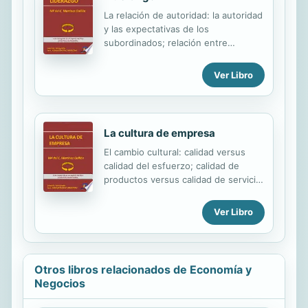
económicamente desestabilizado.
La relación de autoridad: la autoridad
Los gestores del cambio. Nuevas
y las expectativas de los
estrategias en política empresarial.
subordinados; relación entre
autoridad y poder; aspectos
afectivos de la relación de autoridad;
Ver Libro
autoridad jerárquica y autoridad
personal; liderazgo y grupo;
autoridad y delegación. Management
y liderazgo. El liderazgo situacional.
La cultura de empresa
Síntesis sobre el papel del líder.
El cambio cultural: calidad versus
calidad del esfuerzo; calidad de
productos versus calidad de servicio;
Trabajo individual versus trabajo en
equipo; jefe versus líder;
Ver Libro
responsabilidad versus implicación;
visión de departamento versus visión
de compañía; relaciones jerárquicas
versus relaciones matriciales, etc. El
Otros libros relacionados de Economía y
clima organizacional: diferencia entre
Negocios
estructura y proceso organizacional;
características de las organizaciones