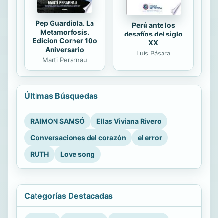
Pep Guardiola. La
Perú ante los
Metamorfosis.
desafíos del siglo
Edicion Corner 10o
XX
Aniversario
Luis Pásara
Marti Perarnau
Últimas Búsquedas
RAIMON SAMSÓ
Ellas Viviana Rivero
Conversaciones del corazón
el error
RUTH
Love song
Categorías Destacadas