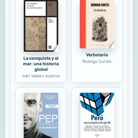
juegan los líderes en el proceso de
transformación de una empresa.
También tendrás capacidad de liderar
el cambio a través de la aplicación de
las herramientas Lean Six Sigma.
Algunos de sus beneficios son: •
Administración y...
Verbolario
La conquista y el
Rodrigo Cortés
mar: una historia
global
Iván Valdez-bubnov