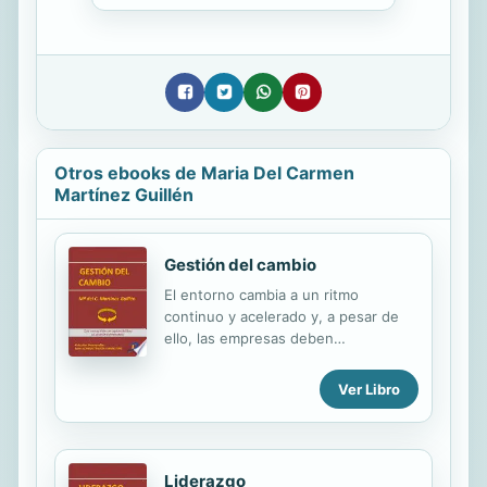
Otros ebooks de Maria Del Carmen
Martínez Guillén
Gestión del cambio
El entorno cambia a un ritmo
continuo y acelerado y, a pesar de
ello, las empresas deben
mantenerse útiles y rentables si
quieren sobrevivir. Aquellas
Ver Libro
organizaciones que no siguen el
ritmo del cambio quedan
ineludiblemente descolgadas. La
necesidad del cambio en un entorno
Liderazgo