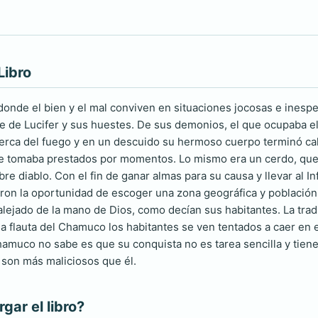
Libro
n donde el bien y el mal conviven en situaciones jocosas e ines
rte de Lucifer y sus huestes. De sus demonios, el que ocupaba e
ca del fuego y en un descuido su hermoso cuerpo terminó calci
e tomaba prestados por momentos. Lo mismo era un cerdo, que 
bre diablo. Con el fin de ganar almas para su causa y llevar al 
ron la oportunidad de escoger una zona geográfica y población
 alejado de la mano de Dios, como decían sus habitantes. La tra
la flauta del Chamuco los habitantes se ven tentados a caer en e
hamuco no sabe es que su conquista no es tarea sencilla y tiene
son más maliciosos que él.
ar el libro?