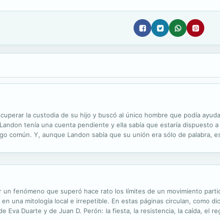
perar la custodia de su hijo y buscó al único hombre que podía ayud
Landon tenía una cuenta pendiente y ella sabía que estaría dispuesto a u
igo común. Y, aunque Landon sabía que su unión era sólo de palabra, e
que querían, ¿seguirían queriendo más?
ar un fenómeno que superó hace rato los límites de un movimiento partid
, en una mitología local e irrepetible. En estas páginas circulan, como 
e Eva Duarte y de Juan D. Perón: la fiesta, la resistencia, la caída, el r