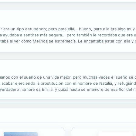
 peronismo logró vestir de realidad. A esta celebración han...
er era un tipo estupendo; pero para ella... bueno, para ella era algo muy 
 la ayudaba a sentirse más segura... pero también le recordaba que era u
rutaba al ver cómo Melinda se estremecía. Le encantaba estar con ella y
uel soltero empedernido empezó a buscar excusas para quedarse...
manos con el sueño de una vida mejor, pero muchas veces el sueño se co
acabar ejerciendo la prostitución con el nombre de Natalia, y refugián
 verdadero nombre es Emilia, y quizá hasta se enamore de esa flor del m
l lodazal donde ha aprendido a sobrevivir. Ni que el periodista que la co