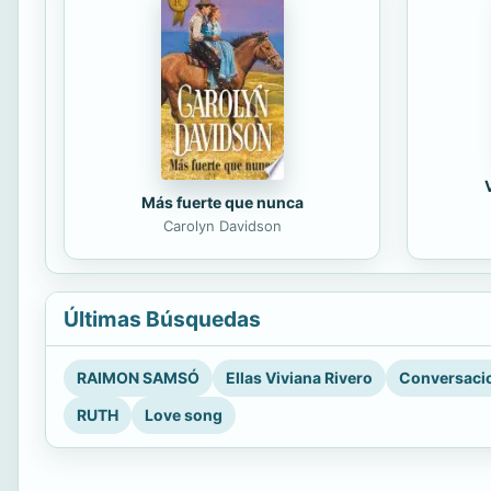
Más fuerte que nunca
Carolyn Davidson
Últimas Búsquedas
RAIMON SAMSÓ
Ellas Viviana Rivero
Conversacio
RUTH
Love song