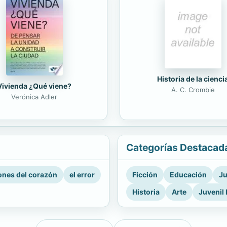
Historia de la cienci
Vivienda ¿Qué viene?
A. C. Crombie
Verónica Adler
Categorías Destacad
nes del corazón
el error
Ficción
Educación
Ju
Historia
Arte
Juvenil 