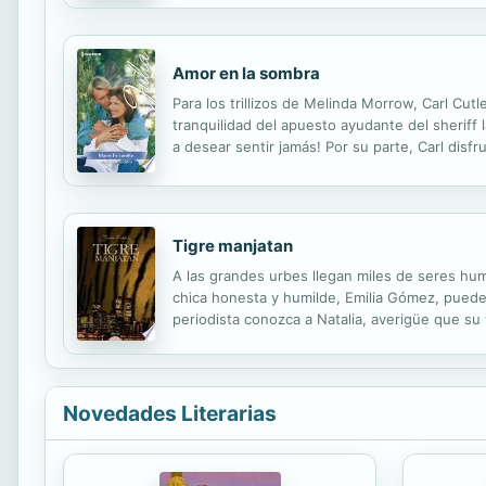
sumarse los sueños y utopías que solamente el
Amor en la sombra
Para los trillizos de Melinda Morrow, Carl Cutl
tranquilidad del apuesto ayudante del sheriff
a desear sentir jamás! Por su parte, Carl disf
volver a la soledad de su casa. Hasta que aq
Tigre manjatan
A las grandes urbes llegan miles de seres hu
chica honesta y humilde, Emilia Gómez, puede 
periodista conozca a Natalia, averigüe que su
que ella sea asesinada y alguien la arranque de
Novedades Literarias