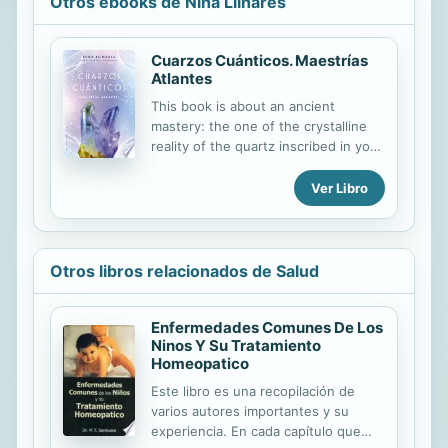
Otros ebooks de Nina Llinares
Cuarzos Cuánticos. Maestrías
Atlantes
This book is about an ancient
mastery: the one of the crystalline
reality of the quartz inscribed in your
heart, where it is, beyond time, your
link with the message of the
Ver Libro
quantum quartz and the evolutionary
meaning of their masteries. Each of
the Atlantean master quartz, that are
part of the so-called quantum
Otros libros relacionados de Salud
masteries in this book, can become
for you a personal master quartz of
self-knowledge and personal
Enfermedades Comunes De Los
Ninos Y Su Tratamiento
growth. This book is, in itself, a
Homeopatico
complete course of learning,
experience and practical guidance to
Este libro es una recopilación de
experience their teachings; you will
varios autores importantes y su
learn to recognize each of the
experiencia. En cada capítulo que
Atlantean master...