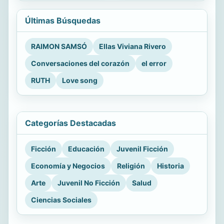
Últimas Búsquedas
RAIMON SAMSÓ
Ellas Viviana Rivero
Conversaciones del corazón
el error
RUTH
Love song
Categorías Destacadas
Ficción
Educación
Juvenil Ficción
Economía y Negocios
Religión
Historia
Arte
Juvenil No Ficción
Salud
Ciencias Sociales