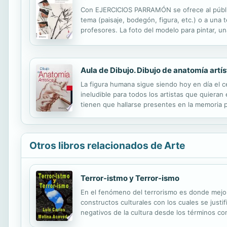
Con EJERCICIOS PARRAMÓN se ofrece al público 
tema (paisaje, bodegón, figura, etc.) o a una t
profesores. La foto del modelo para pintar, un
secuencia de fotografías comentadas de todo
Aula de Dibujo. Dibujo de anatomía artís
La figura humana sigue siendo hoy en día el cent
ineludible para todos los artistas que quiera
tienen que hallarse presentes en la memoria po
nociones y pautas necesarias para conseguir u
Otros libros relacionados de Arte
Terror-istmo y Terror-ismo
En el fenómeno del terrorismo es donde mejor 
constructos culturales con los cuales se justi
negativos de la cultura desde los términos c
una lógica bivalente en donde los términos de 