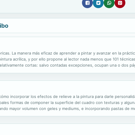
ibo
óricas. La manera más eficaz de aprender a pintar y avanzar en la prácti
pintura acrílica, y por ello propone al lector nada menos que 101 técnicas
elativamente cortas: salvo contadas excepciones, ocupan una o dos pá
de todas las técnicas que caracterizan a la pintura acrílica. Cada...
cómo incorporar los efectos de relieve a la pintura para darle personalid
cipales formas de componer la superficie del cuadro con texturas y algun
 dando mayor volumen con geles y mediums, e incorporando pastas de m
para su mejor entendimeinto, donde se muestran las cuatro formas más...