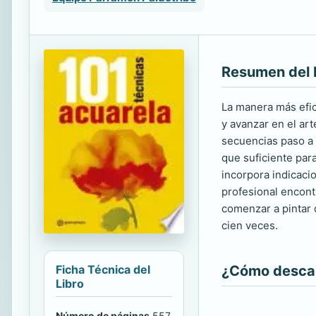
Resumen del 
La manera más efica
y avanzar en el art
secuencias paso a 
que suficiente para
incorpora indicacio
profesional encont
comenzar a pintar 
cien veces.
¿Cómo descarg
Ficha Técnica del
Libro
Número de páginas
557