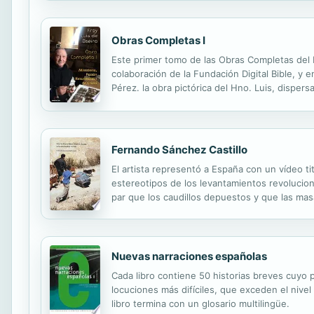
Obras Completas I
Este primer tomo de las Obras Completas del H
colaboración de la Fundación Digital Bible, y
Pérez. la obra pictórica del Hno. Luis, disper
para ello, es el digital de los eBooks.
Fernando Sánchez Castillo
El artista representó a España con un vídeo ti
estereotipos de los levantamientos revolucion
par que los caudillos depuestos y que las masas
conceptual encontrado entre la escultura y el 
Nuevas narraciones españolas
Cada libro contiene 50 historias breves cuyo p
locuciones más difíciles, que exceden el nive
libro termina con un glosario multilingüe.