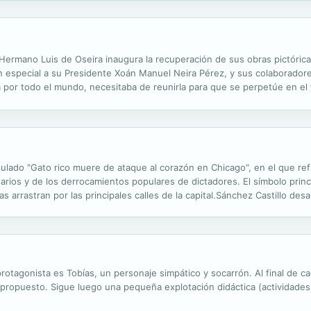
ermano Luis de Oseira inaugura la recuperación de sus obras pictóricas
 en especial a su Presidente Xoán Manuel Neira Pérez, y sus colaborado
sa por todo el mundo, necesitaba de reunirla para que se perpetúe en el
tulado "Gato rico muere de ataque al corazón en Chicago", en el que refl
arios y de los derrocamientos populares de dictadores. El símbolo princ
 arrastran por las principales calles de la capital.Sánchez Castillo desarr
video, el texto y la performance.
rotagonista es Tobías, un personaje simpático y socarrón. Al final de ca
l propuesto. Sigue luego una pequeña explotación didáctica (actividade