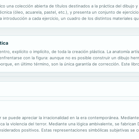
una colección abierta de títulos destinados a la práctica del dibujo y
écnica (óleo, acuarela, pastel, etc.), y presenta un conjunto de ejercici
a introducción a cada ejercicio, un cuadro de los distintos materiales q
 el proceso constituyen el esquema de cada motivo propuesto. Una...
tica
ro, explícito o implícito, de toda la creación plástica. La anatomía artís
n enfrentarse con la figura: aunque no es posible construir un dibujo h
rque, en último término, son la única garantía de corrección. Este libr
na representación correcta de la figura desnuda. En...
se puede apreciar la irracionalidad en la era contemporánea. Mediante l
fica la violencia del terror. Mediante una lógica ambivalente, se fabrica
onsiderados positivos. Estas representaciones simbólicas subjetivas se
las relaciones simbólicas tienen el mismo peso significativo y no buscan