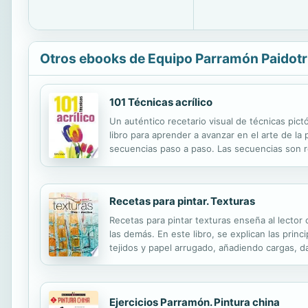
Otros ebooks de Equipo Parramón Paidotr
101 Técnicas acrílico
Un auténtico recetario visual de técnicas pict
libro para aprender a avanzar en el arte de la 
secuencias paso a paso. Las secuencias son r
para dar cuenta, de una forma clara y sencilla, 
Recetas para pintar. Texturas
Recetas para pintar texturas enseña al lector 
las demás. En este libro, se explican las prin
tejidos y papel arrugado, añadiendo cargas,
prácticos realizados con óleo y con acrílico 
Ejercicios Parramón. Pintura china