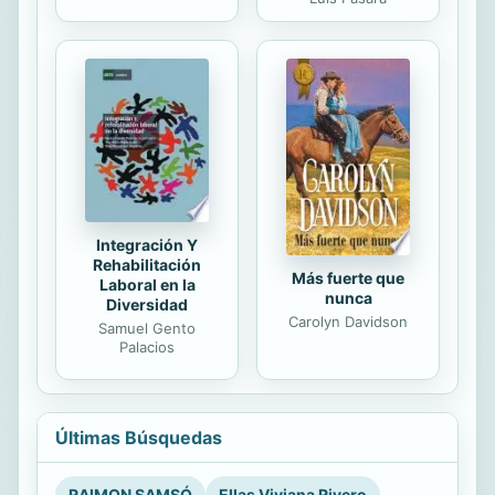
Integración Y
Rehabilitación
Más fuerte que
Laboral en la
nunca
Diversidad
Carolyn Davidson
Samuel Gento
Palacios
Últimas Búsquedas
RAIMON SAMSÓ
Ellas Viviana Rivero