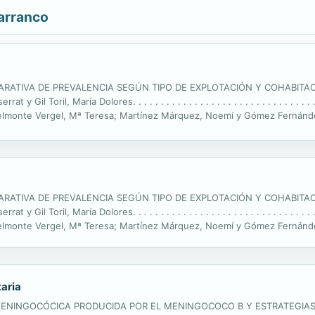
arranco
ARATIVA DE PREVALENCIA SEGÚN TIPO DE EXPLOTACIÓN Y COHABITAC
il Toril, María Dolores. . . . . . . . . . . . . . . . . . . . . . . . . . . . . . .
Vergel, Mª Teresa; Martínez Márquez, Noemí y Gómez Fernández, Macarena. .
INVASIVA A TRAVÉS DEL USO DE PRESIÓN EN VOLUMEN A ALTA...
ARATIVA DE PREVALENCIA SEGÚN TIPO DE EXPLOTACIÓN Y COHABITAC
il Toril, María Dolores. . . . . . . . . . . . . . . . . . . . . . . . . . . . . . .
Vergel, Mª Teresa; Martínez Márquez, Noemí y Gómez Fernández, Macarena. .
INVASIVA A TRAVÉS DEL USO DE PRESIÓN EN VOLUMEN A ALTA...
taria
 MENINGOCÓCICA PRODUCIDA POR EL MENINGOCOCO B Y ESTRATEGIA