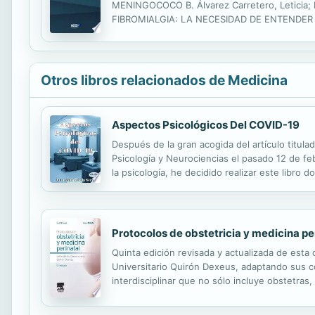
MENINGOCOCO B. Álvarez Carretero, Leticia; Rodríg
FIBROMIALGIA: LA NECESIDAD DE ENTENDER LA EN
. . . . . . . . . . . . . . . . . . . . . . . . .
Otros libros relacionados de Medicina
Aspectos Psicológicos Del COVID-19
Después de la gran acogida del artículo titul
Psicología y Neurociencias el pasado 12 de fe
la psicología, he decidido realizar este libr
artículo titulado “¿Cuál es el papel del psicó
Protocolos de obstetricia y medicina per
Quinta edición revisada y actualizada de esta 
Universitario Quirón Dexeus, adaptando sus con
interdisciplinar que no sólo incluye obstetras
ejercicio obstétrico cotidiano. Los autores aba