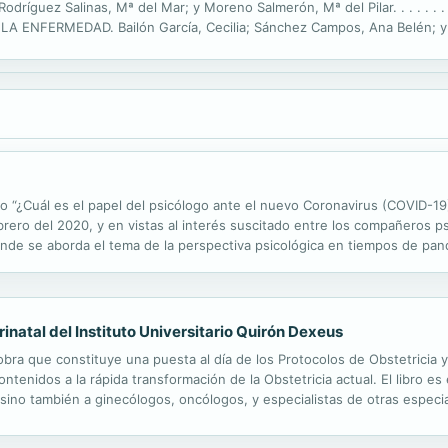
uez Salinas, Mª del Mar; y Moreno Salmerón, Mª del Pilar. . . . . . . . . . .
FERMEDAD. Bailón García, Cecilia; Sánchez Campos, Ana Belén; y Domíngu
 . 17 CAPÍTULO 3: GLAUCOMA: FISIOPATOLOGÍA, DIAGNÓSTICO Y TRATAMIENTO. Bailó
ado “¿Cuál es el papel del psicólogo ante el nuevo Coronavirus (COVID-19
brero del 2020, y en vistas al interés suscitado entre los compañeros p
o donde se aborda el tema de la perspectiva psicológica en tiempos de pa
logo ante el nuevo Coronavirus (COVID-19)?” que...
inatal del Instituto Universitario Quirón Dexeus
obra que constituye una puesta al día de los Protocolos de Obstetricia y 
tenidos a la rápida transformación de la Obstetricia actual. El libro es 
, sino también a ginecólogos, oncólogos, y especialistas de otras espec
rcan todo el abanico de la asistencia maternofetal, por lo que se trata...