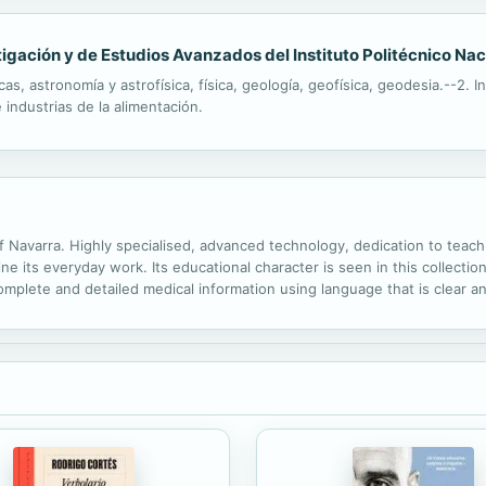
stigación y de Estudios Avanzados del Instituto Politécnico Na
as, astronomía y astrofísica, física, geología, geofísica, geodesia.--2. I
e industrias de la alimentación.
y of Navarra. Highly specialised, advanced technology, dedication to teac
e its everyday work. Its educational character is seen in this collection
complete and detailed medical information using language that is clear 
doctor and patient is fundamental for the discovery of possible...