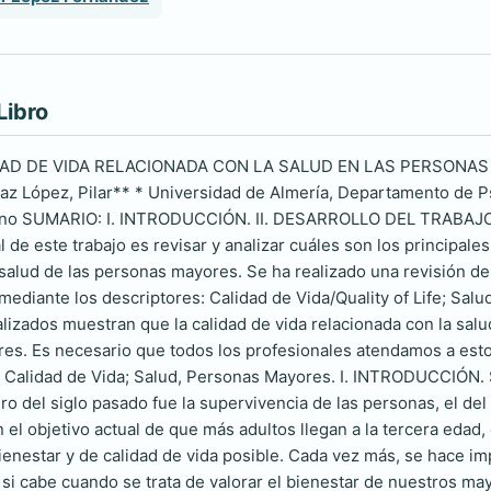
Libro
AD DE VIDA RELACIONADA CON LA SALUD EN LAS PERSONAS MA
z López, Pilar** * Universidad de Almería, Departamento de Psi
no SUMARIO: I. INTRODUCCIÓN. II. DESARROLLO DEL TRABAJO.
al de este trabajo es revisar y analizar cuáles son los principal
 salud de las personas mayores. Se ha realizado una revisión de
diante los descriptores: Calidad de Vida/Quality of Life; Salu
alizados muestran que la calidad de vida relacionada con la sa
ores. Es necesario que todos los profesionales atendamos a esto
alidad de Vida; Salud, Personas Mayores. I. INTRODUCCIÓN. Si
gro del siglo pasado fue la supervivencia de las personas, el de
n el objetivo actual de que más adultos llegan a la tercera edad
ienestar y de calidad de vida posible. Cada vez más, se hace im
si cabe cuando se trata de valorar el bienestar de nuestros ma