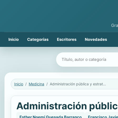
Gra
Inicio
Categorías
Escritores
Novedades
Buscar libros
Inicio
Medicina
Administración pública y estrategias de salud
Administración públic
Esther Noemí Quesada Barranco
Francisco Javi