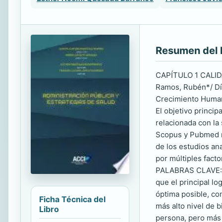
Resumen del 
CAPÍTULO 1 CALID
Ramos, Rubén*/ Día
Crecimiento Huma
El objetivo princip
relacionada con la
Scopus y Pubmed me
de los estudios an
por múltiples fact
PALABRAS CLAVE: C
que el principal lo
óptima posible, co
Ficha Técnica del
más alto nivel de b
Libro
persona, pero más 