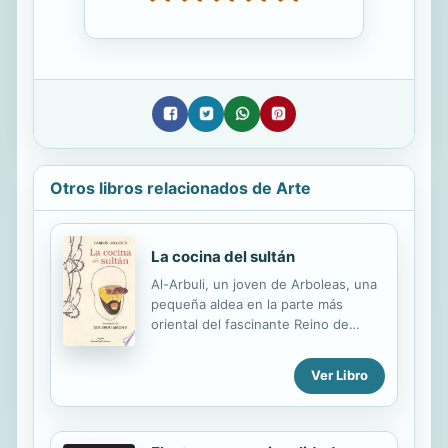
Otros libros relacionados de Arte
La cocina del sultán
Al-Arbuli, un joven de Arboleas, una
pequeña aldea en la parte más
oriental del fascinante Reino de
Granada en el siglo XV, inquieto y
ávido por aprenderlo todo sobre los
Ver Libro
alimentos, decide abandonar su casa
con la idea de poder entrar al
servicio como cocinero en alguna de
las familias más importantes de la