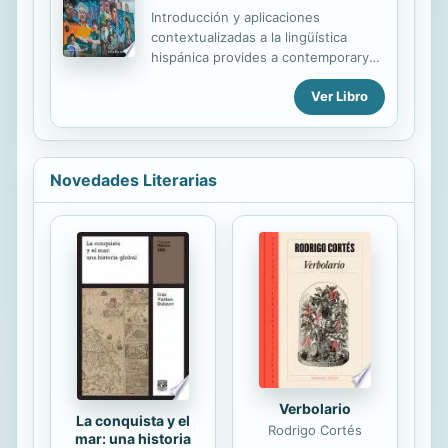
Introducción y aplicaciones
contextualizadas a la lingüística
hispánica provides a contemporary
introduction to the study of Spanish,
Ver Libro
helping students apply linguistics
analysis to the study of language. It
encourages the reader to analyze
language in action and understand
how linguistic components interact
Novedades Literarias
to convey conceptual and social
meaning. A contemporary
introduction to the study of Spanish
that encourages both Spanish and
semi-proficient non-native Spanish
speaking students to see language
in action and understand how
linguistic components interact to
convey conceptual and social ...
Verbolario
La conquista y el
Rodrigo Cortés
mar: una historia