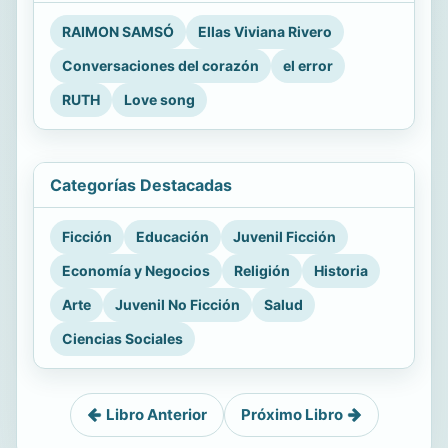
RAIMON SAMSÓ
Ellas Viviana Rivero
Conversaciones del corazón
el error
RUTH
Love song
Categorías Destacadas
Ficción
Educación
Juvenil Ficción
Economía y Negocios
Religión
Historia
Arte
Juvenil No Ficción
Salud
Ciencias Sociales
Libro Anterior
Próximo Libro