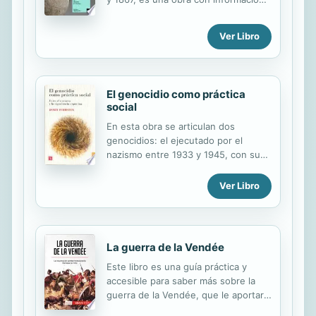
compilada por Diego Lopez de
Cogolludo en una época en la cual
Ver Libro
las fuentes históricas más antiguas,
hoy desaparecidas, eran aún
accesibles.
El genocidio como práctica
social
En esta obra se articulan dos
genocidios: el ejecutado por el
nazismo entre 1933 y 1945, con sus
diferentes modalidades, objetivos y
momentos, y el ocurrido en
Ver Libro
Argentina entre 1974 y 1983, antes y
durante la ultima dictadura militar. La
eleccion de ambos hechos historicos
determina una trama narrativa y
La guerra de la Vendée
argumentativa no explicada con
Este libro es una guía práctica y
anterioridad en el abordaje de las
accesible para saber más sobre la
practicas genocidas de la segunda
guerra de la Vendée, que le aportará
mitad del siglo XX. El autor considera
la información esencial y le permitirá
que ambos procesos no fueron