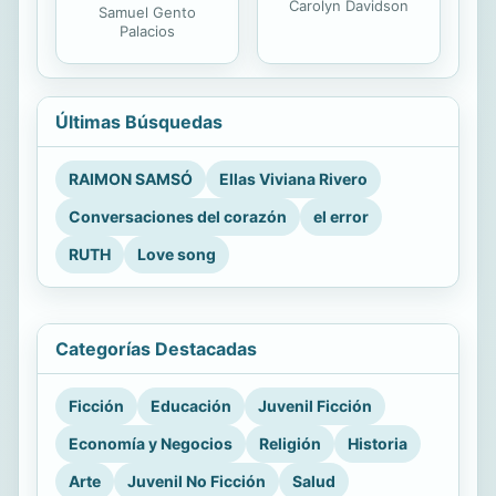
Carolyn Davidson
Samuel Gento
Palacios
Últimas Búsquedas
RAIMON SAMSÓ
Ellas Viviana Rivero
Conversaciones del corazón
el error
RUTH
Love song
Categorías Destacadas
Ficción
Educación
Juvenil Ficción
Economía y Negocios
Religión
Historia
Arte
Juvenil No Ficción
Salud