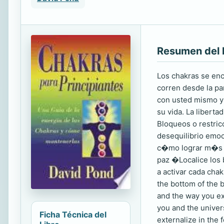
Resumen del 
Los chakras se enc
corren desde la pa
con usted mismo y
su vida. La liberta
Bloqueos o restric
desequilibrio emoc
c�mo lograr m�s a
paz �Localice los
a activar cada cha
the bottom of the b
and the way you exp
you and the univers
Ficha Técnica del
externalize in the 