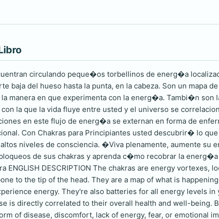
Libro
uentran circulando peque�os torbellinos de energ�a localizad
rte baja del hueso hasta la punta, en la cabeza. Son un mapa de
 la manera en que experimenta con la energ�a. Tambi�n son la
d con la que la vida fluye entre usted y el universo se correlaci
ciones en este flujo de energ�a se externan en forma de enfe
ional. Con Chakras para Principiantes usted descubrir� lo qu
ltos niveles de consciencia. �Viva plenamente, aumente su en
 bloqueos de sus chakras y aprenda c�mo recobrar la energ�a �
kra ENGLISH DESCRIPTION The chakras are energy vortexes, loca
one to the tip of the head. They are a map of what is happening 
erience energy. They're also batteries for all energy levels in
e is directly correlated to their overall health and well-being. 
form of disease, discomfort, lack of energy, fear, or emotional 