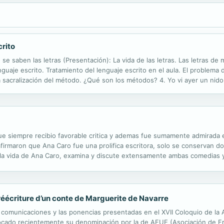
crito
se saben las letras (Presentación): La vida de las letras. Las letras de
nguaje escrito. Tratamiento del lenguaje escrito en el aula. El problem
 sacralización del método. ¿Qué son los métodos? 4. Yo vi ayer un nido 
ribir. los rincones y el lenguaje escrito. 6. Más allá de los muros...
 que siempre recibio favorable critica y ademas fue sumamente admirada
firmaron que Ana Caro fue una prolifica escritora, solo se conservan dos
 la vida de Ana Caro, examina y discute extensamente ambas comedias y an
: réécriture d’un conte de Marguerite de Navarre
s comunicaciones y las ponencias presentadas en el XVII Coloquio de la
ocado recientemente su denominación por la de AFUE (Asociación de Fr