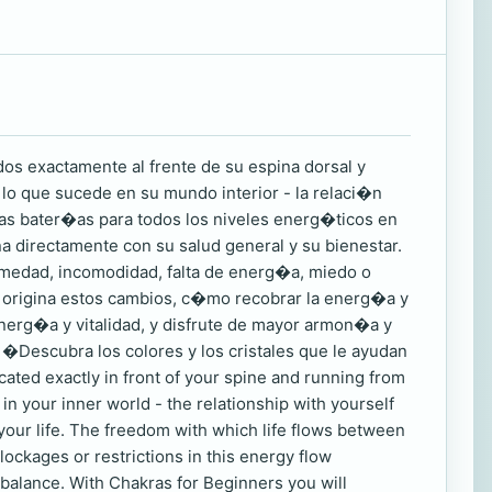
os exactamente al frente de su espina dorsal y
 lo que sucede en su mundo interior - la relaci�n
s bater�as para todos los niveles energ�ticos en
ona directamente con su salud general y su bienestar.
rmedad, incomodidad, falta de energ�a, miedo o
e origina estos cambios, c�mo recobrar la energ�a y
erg�a y vitalidad, y disfrute de mayor armon�a y
Descubra los colores y los cristales que le ayudan
ted exactly in front of your spine and running from
in your inner world - the relationship with yourself
 your life. The freedom with which life flows between
Blockages or restrictions in this energy flow
imbalance. With Chakras for Beginners you will