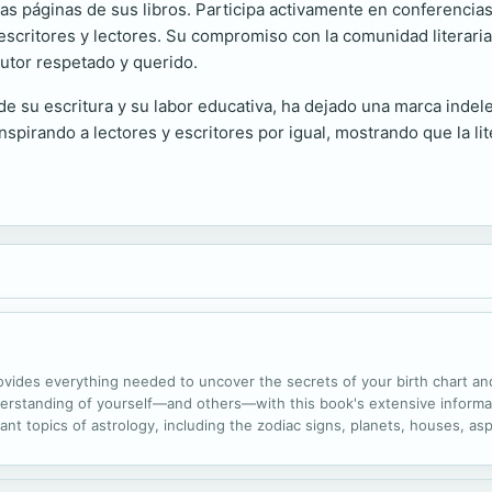
as páginas de sus libros. Participa activamente en conferencias, 
scritores y lectores. Su compromiso con la comunidad literaria 
autor respetado y querido.
de su escritura y su labor educativa, ha dejado una marca indele
spirando a lectores y escritores por igual, mostrando que la li
ovides everything needed to uncover the secrets of your birth chart an
nderstanding of yourself―and others―with this book's extensive informa
nt topics of astrology, including the zodiac signs, planets, houses, as
ological chart and those of the people in your life. From planetary patte