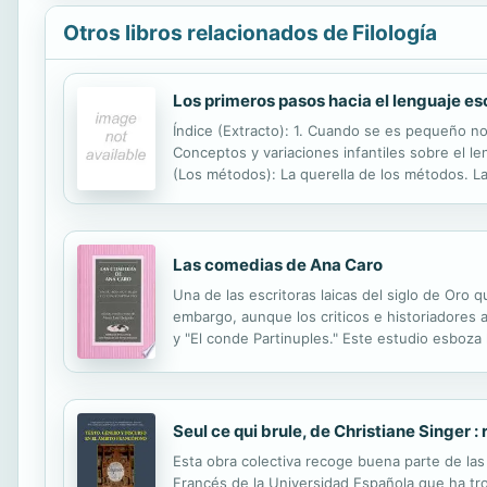
Otros libros relacionados de Filología
Los primeros pasos hacia el lenguaje es
Índice (Extracto): 1. Cuando se es pequeño no 
Conceptos y variaciones infantiles sobre el le
(Los métodos): La querella de los métodos. La
escritura escolar. Oportunidades para leer y esc
Las comedias de Ana Caro
Una de las escritoras laicas del siglo de Oro
embargo, aunque los criticos e historiadores a
y "El conde Partinuples." Este estudio esboza
interna de su obra."
Seul ce qui brule, de Christiane Singer 
Esta obra colectiva recoge buena parte de la
Francés de la Universidad Española que ha tr