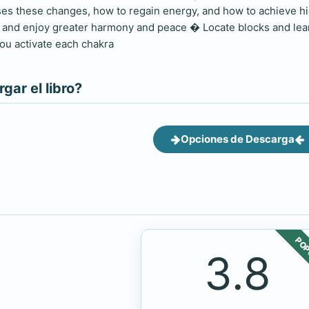
es these changes, how to regain energy, and how to achieve hi
y, and enjoy greater harmony and peace � Locate blocks and le
you activate each chakra
ar el libro?
Opciones de Descarga
POP
3.8