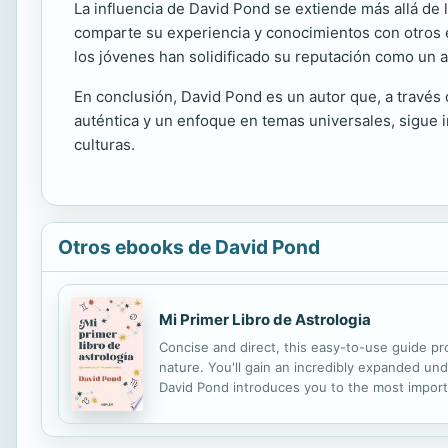
La influencia de David Pond se extiende más allá de l
comparte su experiencia y conocimientos con otros e
los jóvenes han solidificado su reputación como un 
En conclusión, David Pond es un autor que, a través 
auténtica y un enfoque en temas universales, sigue in
culturas.
Otros ebooks de David Pond
Mi Primer Libro de Astrologia
Concise and direct, this easy-to-use guide pr
nature. You'll gain an incredibly expanded u
David Pond introduces you to the most importa
basics to teach you how to interpret your astr