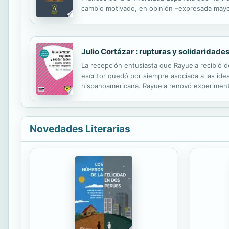
cambio motivado, en opinión –expresada mayor
universitarios que se dedican a los Estudios 
Julio Cortázar : rupturas y solidaridade
La recepción entusiasta que Rayuela recibió d
escritor quedó por siempre asociada a las ideas
hispanoamericana. Rayuela renovó experimenta
con una heterogeneidad de lenguajes, discurs
Novedades Literarias