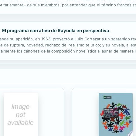
itariamente– de sus miembros, por entender que el término francesistas
Franceses en España, tanto en la docencia como en la investigación. El 
s. El programa narrativo de Rayuela en perspectiva.
esde su aparición, en 1963, proyectó a Julio Cortázar a un sostenido r
 de ruptura, novedad, rechazo del realismo telúrico; y su novela, al esta
lmente los cánones de la composición novelística al aunar de manera lú
os, géneros y registros que, en su entrevero, producen un efecto de..