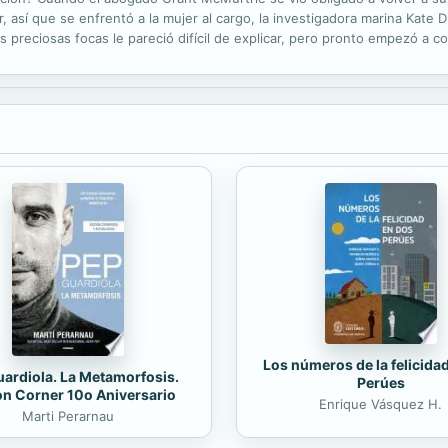
iar, así que se enfrentó a la mujer al cargo, la investigadora marina Kat
 preciosas focas le pareció difícil de explicar, pero pronto empezó a co
o y estaba dispuesto a hacer un contrato muy personal. ¿Aceptaría...
Los números de la felicida
ardiola. La Metamorfosis.
Perúes
on Corner 10o Aniversario
Enrique Vásquez H.
Marti Perarnau