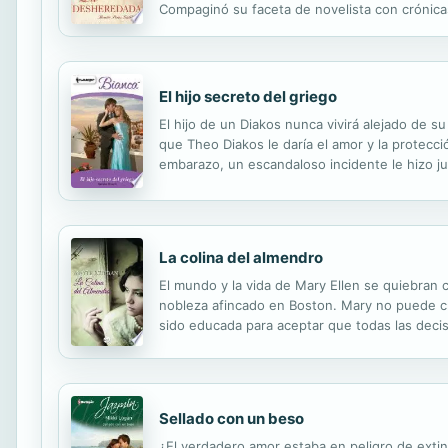
Compaginó su faceta de novelista con crónicas
españoles que mejor representan el realismo es
El hijo secreto del griego
El hijo de un Diakos nunca vivirá alejado de su
que Theo Diakos le daría el amor y la protecc
embarazo, un escandaloso incidente le hizo ju
desconocía, obligará a Kerry a hacer otro jura
La colina del almendro
El mundo y la vida de Mary Ellen se quiebran 
nobleza afincado en Boston. Mary no puede cr
sido educada para aceptar que todas las decisi
desde Almond Hill. Poco después de llegar a l
Sellado con un beso
¿El verdadero amor estaba en peligro de extin