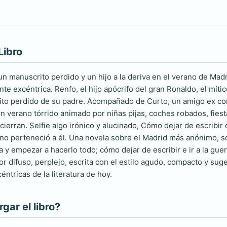
Libro
 un manuscrito perdido y un hijo a la deriva en el verano de Mad
te excéntrica. Renfo, el hijo apócrifo del gran Ronaldo, el mít
to perdido de su padre. Acompañado de Curto, un amigo ex conv
un verano tórrido animado por niñas pijas, coches robados, fies
ierran. Selfie algo irónico y alucinado, Cómo dejar de escribir d
 no perteneció a él. Una novela sobre el Madrid más anónimo, 
a y empezar a hacerlo todo; cómo dejar de escribir e ir a la gu
r difuso, perplejo, escrita con el estilo agudo, compacto y sug
ntricas de la literatura de hoy.
ar el libro?