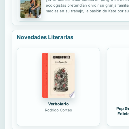
ecologistas pretendían dividir su granja famil
medias en su trabajo, la pasión de Kate por sus
Por primera vez en su vida se sintió enamorad
Novedades Literarias
Verbolario
Pep Gu
Rodrigo Cortés
Edici