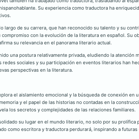
ovet también ha trabajado como traductora, trasladando al espa
o hispanohablante. Su experiencia como traductora ha enriquecid
ivos.
 lo largo de su carrera, que han reconocido su talento y su cont
 compromiso con la evolución de la literatura en español. Su ob
firma su relevancia en el panorama literario actual.
enido una postura relativamente privada, eludiendo la atención 
 redes sociales y su participación en eventos literarios han he
as perspectivas en la literatura.
xplora el aislamiento emocional y la búsqueda de conexión en
memoria y el papel de las historias no contadas en la construcci
ela los secretos y complejidades de las relaciones familiares.
olidado su lugar en el mundo literario, no solo por su prolífica
legado como escritora y traductora perdurará, inspirando a futura