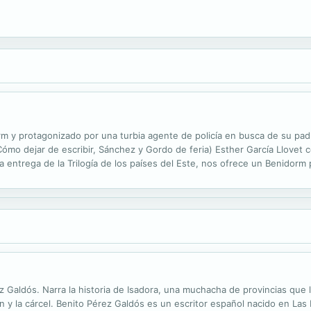
m y protagonizado por una turbia agente de policía en busca de su pad
(Cómo dejar de escribir, Sánchez y Gordo de feria) Esther García Llovet 
ra entrega de la Trilogía de los países del Este, nos ofrece un Benidor
ielos a medio construir: una ciudad en la que manda Michela, la policía...
Galdós. Narra la historia de Isadora, una muchacha de provincias que l
ón y la cárcel. Benito Pérez Galdós es un escritor español nacido en La