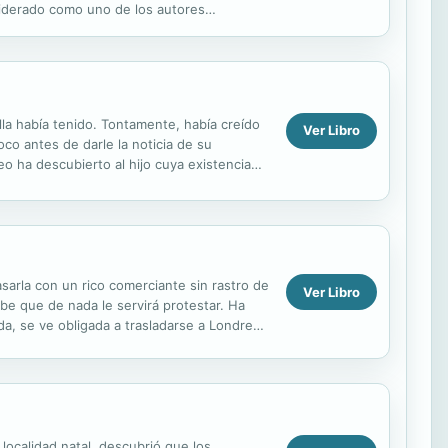
nsiderado como uno de los autores
 romanticismo y ...
ella había tenido. Tontamente, había creído
Ver Libro
co antes de darle la noticia de su
o ha descubierto al hijo cuya existencia
sarla con un rico comerciante sin rastro de
Ver Libro
e que de nada le servirá protestar. Ha
da, se ve obligada a trasladarse a Londres
..
localidad natal, descubrió que los