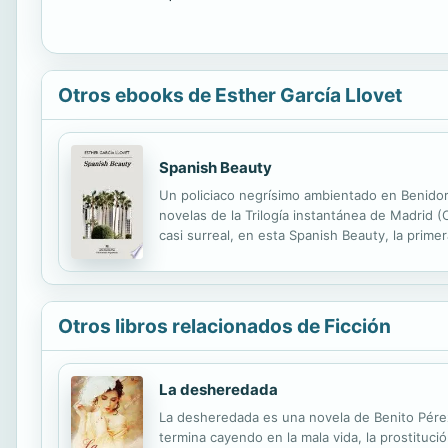
Otros ebooks de Esther García Llovet
Spanish Beauty
Un policiaco negrísimo ambientado en Benidor
novelas de la Trilogía instantánea de Madrid 
casi surreal, en esta Spanish Beauty, la prime
millonarios, billares cutres de sótano y rascac
Otros libros relacionados de Ficción
La desheredada
La desheredada es una novela de Benito Pérez 
termina cayendo en la mala vida, la prostituci