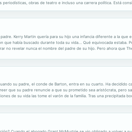
 periodísticas, obras de teatro e incluso una carrera política. Está co
pañol del S. XIX; sus novelas se alejaron de las modas naturalistas del
 padre. Kerry Martin quería para su hijo una infancia diferente a la que 
ión que había buscado durante toda su vida... Qué equivocada estaba. Po
rar no revelar nunca el nombre del padre de su hijo. Pero ahora que The
mento muy diferente: amarlo y respetarlo hasta que la muerte los...
cuando su padre, el conde de Barton, entra en su cuarto. Ha decidido ca
eer que su padre renuncie a que su prometido sea aristócrata, pero sab
ones de su vida las tome el varón de la familia. Tras una precipitada bo
a ciudad, Mary descubrirá los secretos que encierra su extraña boda. Y.
ción? Cuando el abogado Grant McMurtrie se vio obligado a volver a su 