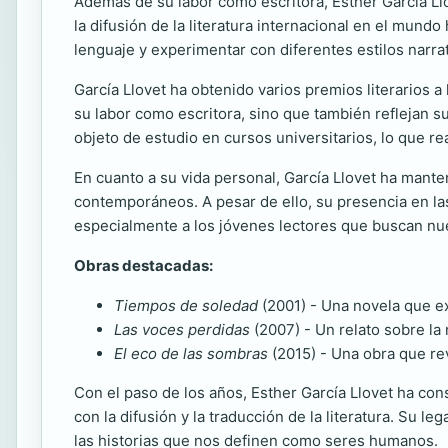
Además de su labor como escritora, Esther García Ll
la difusión de la literatura internacional en el mund
lenguaje y experimentar con diferentes estilos narrat
García Llovet ha obtenido varios premios literarios a
su labor como escritora, sino que también reflejan su
objeto de estudio en cursos universitarios, lo que rea
En cuanto a su vida personal, García Llovet ha mant
contemporáneos. A pesar de ello, su presencia en las
especialmente a los jóvenes lectores que buscan nuev
Obras destacadas:
Tiempos de soledad
(2001) - Una novela que e
Las voces perdidas
(2007) - Un relato sobre la 
El eco de las sombras
(2015) - Una obra que rev
Con el paso de los años, Esther García Llovet ha cons
con la difusión y la traducción de la literatura. Su 
las historias que nos definen como seres humanos.