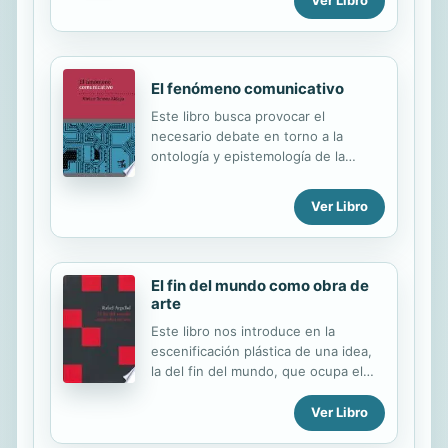
Ver Libro
El fenómeno comunicativo
Este libro busca provocar el
necesario debate en torno a la
ontología y epistemología de la
comunicación. Se trata de una
alternativa de respuesta a la
Ver Libro
pregunta ¿qué es la comunicación?
Para ello, se revisan críticamente las
principales nociones sobre la
comunicación, mismas que giran
El fin del mundo como obra de
alrededor de ciertos axiomas tales
arte
como: la presencia de la intención y
Este libro nos introduce en la
el entendimiento, así como el
escenificación plástica de una idea,
carácter simbólico, humano y racional
la del fin del mundo, que ocupa el
con que mayormente se caracteriza
escenario a través de sucesivas
al fenómeno comunicativo.
encarnaciones en las que se
Ver Libro
Trascendiendo el carácter
combinan hechos históricos y
eminentemente humano con el que