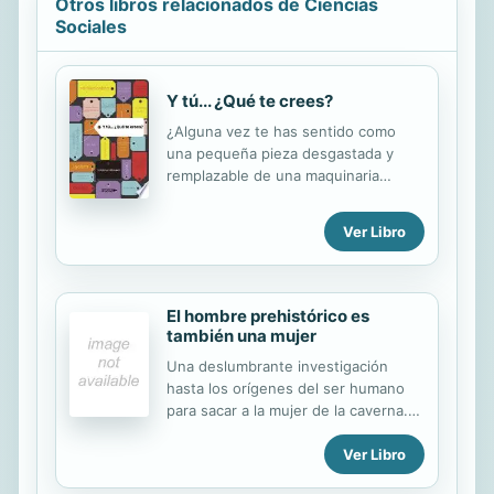
Otros libros relacionados de Ciencias
Sociales
Y tú... ¿Qué te crees?
¿Alguna vez te has sentido como
una pequeña pieza desgastada y
remplazable de una maquinaria
gigante? Sin tiempo de descanso o
mantenimiento; solo impulsado por
Ver Libro
un motor que te presiona a realizar
tu función. ¡DESPIERTA!, así vives, en
automático, con prisa, impulsado por
las tareas diarias y las "obligaciones"
El hombre prehistórico es
acuñadas a tu persona, bajo la
también una mujer
presión del sistema que moldea a las
Una deslumbrante investigación
masas con prototipos difundidos por
hasta los orígenes del ser humano
redes sociales y campañas
para sacar a la mujer de la caverna.
publicitarias del "deber ser" sin darte
No, las mujeres prehistóricas no se
cuenta de que su única finalidad es
Ver Libro
pasaban el día barriendo la cueva y
una sociedad sentada en el
cuidando de los hijos mientras
consumismo. Y tú... ¿Qué te crees?