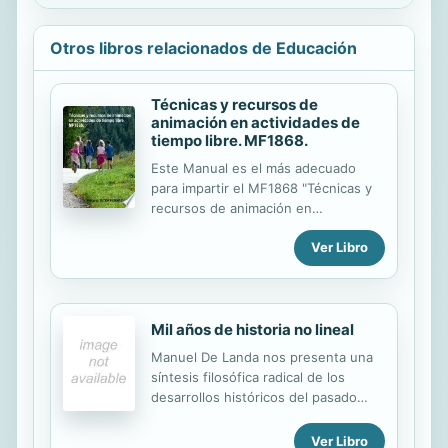
Otros libros relacionados de Educación
Técnicas y recursos de
animación en actividades de
tiempo libre. MF1868.
Este Manual es el más adecuado
para impartir el MF1868 "Técnicas y
recursos de animación en
actividades de tiempo libre" de los
Ver Libro
Certificados de Profesionalidad, y
cumple fielmente con los contenidos
del Real Decreto. Puede solicitar
gratuitamente las soluciones a todas
Mil años de historia no lineal
las actividades y al examen final en el
email tutor@tutorformacion.es
Manuel De Landa nos presenta una
Capacidades que se adquieren con
síntesis filosófica radical de los
este Manual: - Aplicar técnicas de
desarrollos históricos del pasado
animación, expresión y creatividad
milenio: en Mil años de historia no
combinándolas entre sí, con base en
lineal esboza una renovada y
Ver Libro
un centro de interés o eje de