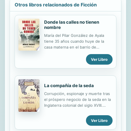
Otros libros relacionados de Ficción
Donde las calles no tienen
nombre
María del Pilar González de Ayala
tiene 35 años cuando huye de la
casa materna en el barrio de
Salamanca, harta de una madre
amargada, castradora y machista que
Ver Libro
la ha convertido en una «inválida»
social, truncando sus relaciones
amorosas y su...
La compañía de la seda
Corrupción, espionaje y muerte tras
el próspero negocio de la seda en la
Inglaterra colonial del siglo XVIII.
Londres, 1722. En la época de
apogeo del mercado de importación
Ver Libro
de seda y especias, Benjamin
Weaver, judío de extracción humilde,