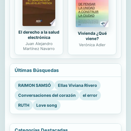
El derecho a la salud
Vivienda ¿Qué
electrónica
viene?
Juan Alejandro
Verónica Adler
Martínez Navarro
Últimas Búsquedas
RAIMON SAMSÓ
Ellas Viviana Rivero
Conversaciones del corazón
el error
RUTH
Love song
Categorías Destacadas