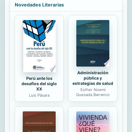
ante ella como... ¡su hada madrina! Y
Novedades Literarias
es que parece que en el país de
Nunca Jamás creen que Alice
necesita ayuda urgente para
encontrar a su alma gemela. Alice se
verá empujada a un montón de citas
con distintos hombres y, mientras
Jay realiza la labor para la que ha
sido enviado, ambos van a descubrir
que resulta...
Administración
pública y
Perú ante los
estrategias de salud
desafíos del siglo
XX
Esther Noemí
Quesada Barranco
Luis Pásara