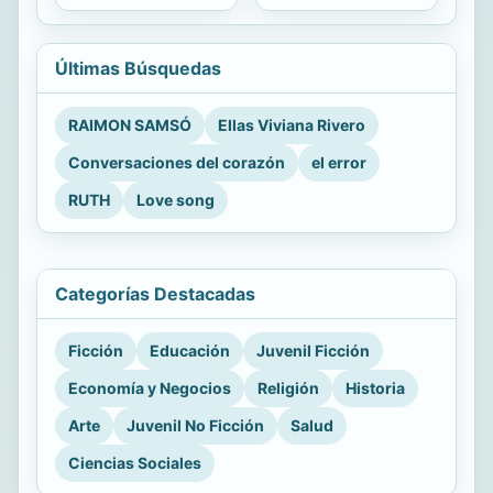
Últimas Búsquedas
RAIMON SAMSÓ
Ellas Viviana Rivero
Conversaciones del corazón
el error
RUTH
Love song
Categorías Destacadas
Ficción
Educación
Juvenil Ficción
Economía y Negocios
Religión
Historia
Arte
Juvenil No Ficción
Salud
Ciencias Sociales