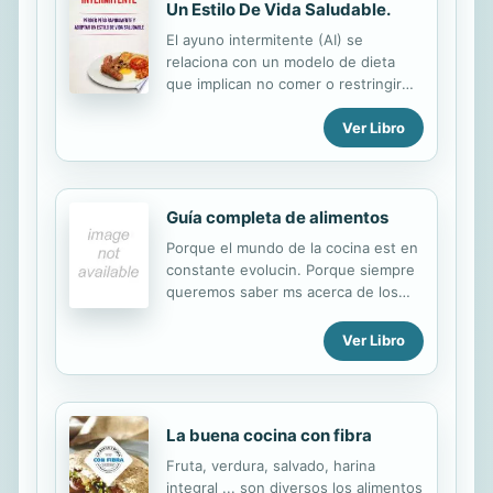
Un Estilo De Vida Saludable.
El ayuno intermitente (AI) se
relaciona con un modelo de dieta
que implican no comer o restringir
severamente las calorías durante un
Ver Libro
período prolongado de tiempo. Hay
muchos subgrupos de ayunos
intermitentes cada uno con
variaciones individuales en cuanto a
Guía completa de alimentos
la duración del ayuno; algunos por
horas, otros por día (s). Esto se ha
Porque el mundo de la cocina est en
convertido en un tema muy popular
constante evolucin. Porque siempre
en la comunidad científica debido a
queremos saber ms acerca de los
todos los beneficios potenciales que
alimentos que consumimos. Porque
han sido descubiertos en relación a
el valor de la comida no es
Ver Libro
la salud y la forma física. ¿Estás
meramente nutricional. Por estas
cansado de perder peso, solo para
razones y otras muchas hemos
volver a recuperarlo todo (y
creado la Gua completa de
posiblemente...
alimentos. En ella, los amantes de la
La buena cocina con fibra
cocina encontrarn informaciones
Fruta, verdura, salvado, harina
indispensables acerca de las
integral ... son diversos los alimentos
variedades, las caractersticas y los