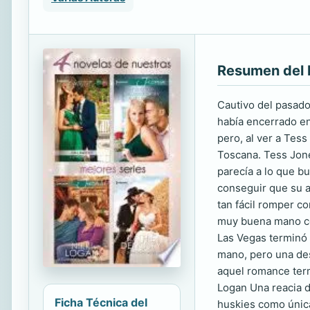
Resumen del 
Cautivo del pasado
había encerrado en 
pero, al ver a Tess
Toscana. Tess Jone
parecía a lo que b
conseguir que su a
tan fácil romper c
muy buena mano con
Las Vegas terminó e
mano, pero una des
aquel romance term
Logan Una reacia d
Ficha Técnica del
huskies como única