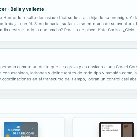
er - Bella y valiente
Hunter le resultó demasiado fácil seducir a la hija de su enemigo. Y d
 trabajar con él. Si no lo hacía, su familia se enteraría de su aventura.
ndía destruir todo lo que amaba? Paraíso de placer Kate Carlisle ¿Cicl
ue Ellie Sterling se quedara embarazada en una clínica de...
a persona comete un delito que se agrava y es enviado a una Cárcel Cor
e con asesinos, ladrones y delincuentes de todo tipo y también como las
coordinaciones en el transcurso del tiempo, logran un control casi absol
e sus ejecutores, sobre sus vidas plagadas de delitos y errores que..