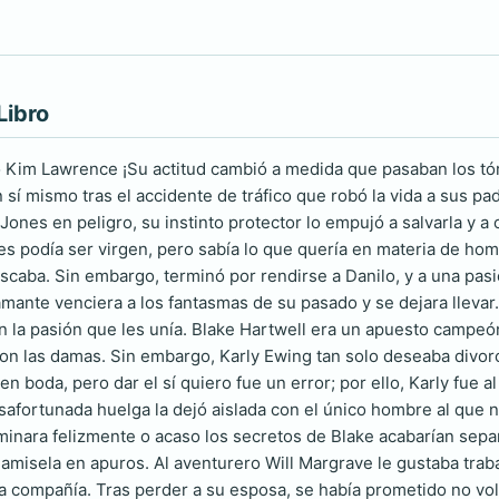
Libro
 Kim Lawrence ¡Su actitud cambió a medida que pasaban los tórr
sí mismo tras el accidente de tráfico que robó la vida a sus pa
 Jones en peligro, su instinto protector lo empujó a salvarla y a
s podía ser virgen, pero sabía lo que quería en materia de homb
uscaba. Sin embargo, terminó por rendirse a Danilo, y a una pas
mante venciera a los fantasmas de su pasado y se dejara llevar
on la pasión que les unía. Blake Hartwell era un apuesto campe
 las damas. Sin embargo, Karly Ewing tan solo deseaba divorci
n boda, pero dar el sí quiero fue un error; por ello, Karly fue a
afortunada huelga la dejó aislada con el único hombre al que no
inara felizmente o acaso los secretos de Blake acabarían sepa
amisela en apuros. Al aventurero Will Margrave le gustaba traba
 compañía. Tras perder a su esposa, se había prometido no volv