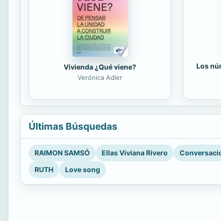
Los núm
Vivienda ¿Qué viene?
Verónica Adler
Últimas Búsquedas
RAIMON SAMSÓ
Ellas Viviana Rivero
Conversacio
RUTH
Love song