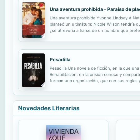
Una aventura prohibida - Paraíso de plac
Una aventura prohibida Yvonne Lindsay A Nate 
planteó un ultimátum: Nicole Wilson tendría que
¿se atrevería a fiarse de un hombre que prete
estrógenos? Perfecto. Ya nada podía impedir q
Pesadilla
Pesadilla Una novela de ficción, en la que un
Rehabilitación; en la prisión conoce y compart
forman una organización, que con sus reglas y 
de historias donde se puede conocer de boca d
Novedades Literarias