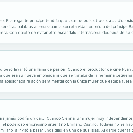
s El arrogante príncipe tendría que usar todos los trucos a su disposici
sencillas palabras amenazaban la secreta vida hedonista del príncipe Ra
arera. Con objeto de evitar otro escándalo internacional después de su
 más remedio que contraer matrimonio con su joven amante estadouniden
o beso levantó una llama de pasión. Cuando el productor de cine Rya
abía que era su nueva empleada ni que se trataba de la hermana pequeña
una apasionada relación sentimental con la única mujer que estaba fuera
e en salvar la película? La mujer del conde Marion Lennox De ama de l
na jamás podría olvidar... Cuando Sienna, una mujer muy independiente,
, el poderoso empresario argentino Emiliano Castillo. Todavía no se ha
iliano la invitó a pasar unos días en una de sus islas. Al darse cuent