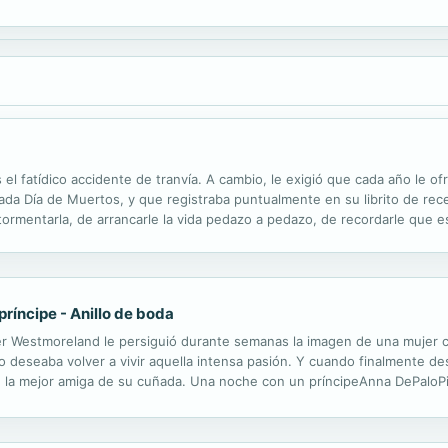
e que formaría parte de la vida de su hijo, ¡y de la de Sienna!, antes ...
as el fatídico accidente de tranvía. A cambio, le exigió que cada año le
ada Día de Muertos, y que registraba puntualmente en su librito de rec
mentarla, de arrancarle la vida pedazo a pedazo, de recordarle que est
ad íntima de la pintora siempre estuvieron marcados por la muerte. En...
príncipe - Anillo de boda
r Westmoreland le persiguió durante semanas la imagen de una mujer cu
 deseaba volver a vivir aquella intensa pasión. Y cuando finalmente des
s, la mejor amiga de su cuñada. Una noche con un príncipeAnna DePaloPi
 enlace era James Fielding, el hombre que tres años atrás desapareció..