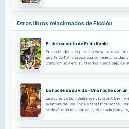
roto su relación, Emiliano decidió asegurarse d
Otros libros relacionados de Ficción
El libro secreto de Frida Kahlo
Era su Madrina: le permitió volver a la vida tr
que Frida Kahlo preparaba con minuciosidad c
compromiso.Pero su Madrina nunca dejó de ator
El amor, la pasión, la vida artística y la soled
La noche de su vida - Una noche con un 
La noche de su vidaBrenda JacksonA Derringe
aventura de una única y fantástica noche. Pero
se llevó toda una sorpresa; era Lucia Conyer
un disgusto al ver que uno de los invitados al