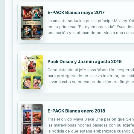
E-PACK Bianca mayo 2017
La amante seducida por el príncipe Maisey Yate
en su princesa. "Estoy embarazada". Esas dos 
una nación y lo ataban de por vida a una cam
europea de alta alcurnia, Raphael no tendría
Pack Deseo y Jazmín agosto 2016
Conquistando al jefe Joss Wood Un inesperad
para protegerla de un lascivo inversor, no s
llevar a cabo su nueva producción era fingir 
pensaba más en seducir a Jaci Brookes-Lyon qu
E-PACK Bianca enero 2018
Tras el olvido Maya Blake Una pasión que Sien
las maravillosas noches pasadas con su exjefe
la noticia de que estaba embarazada cuando Em