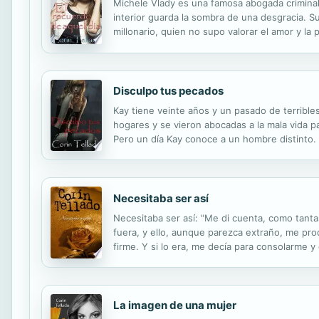
Michele Vlady es una famosa abogada criminal
interior guarda la sombra de una desgracia. Su
millonario, quien no supo valorar el amor y la
corazón y su matrimonio ya estaban rotos. Aho
Disculpo tus pecados
Kay tiene veinte años y un pasado de terrible
hogares y se vieron abocadas a la mala vida p
Pero un día Kay conoce a un hombre distinto
de corresponderle Kay se siente, por primera v
Necesitaba ser así
Necesitaba ser así: "Me di cuenta, como tant
fuera, y ello, aunque parezca extraño, me pro
firme. Y si lo era, me decía para consolarme 
creía que a Arturo le haría un gran bien."
La imagen de una mujer