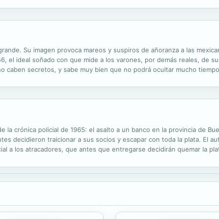
a mí, cada segundo perteneces menos a tu mundo y más al mío. "Yo siemp
la grande. Su imagen provoca mareos y suspiros de añoranza a las mexican
, el ideal soñado con que mide a los varones, por demás reales, de su e
no caben secretos, y sabe muy bien que no podrá ocultar mucho tiempo
 horas con él en el Motel Sands. An más difícil que guardar el secreto l
de la crónica policial de 1965: el asalto a un banco en la provincia de B
antes decidieron traicionar a sus socios y escapar con toda la plata. El a
cial a los atracadores, que antes que entregarse decidirán quemar la plat