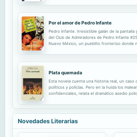
Solo puedo decirte... cada segundo te lleva 
Por el amor de Pedro Infante
Pedro Infante. Irresistible galán de la pantal
del Club de Admiradores de Pedro Infante #256
Nuevo México, un pueblito fronterizo donde 
que la trae loca cuando no está robándose unas
Plata quemada
Esta novela cuenta una historia real, un caso 
políticos y policías. Pero en la huida los male
confidenciales, relata el dramático asedio poli
heroísmo con personajes inolvidables.
Novedades Literarias