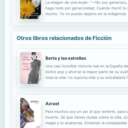
La imagen de una mujer: "—No soy generoso, 
hago todo por generosidad. Cuando murió tu 
mucho. Yo no puedo dejaros en la indigencia. Er
te pido que te hagas cargo de Natalia y la quie
Otros libros relacionados de Ficción
Berta y las estrellas
Una casi increíble historia real en la España 
éxitos pop y ahorrar la mayor parte de su sue
toda la vida: no soporta más a su estrafalaria 
proyecto para construir y lanzar el primer sat
Azrael
Para muchos soy un ser al que temerle, para ot
muerte. Sé que tienes dudas sobre la vida, yo
magia y te enamoras. Entiendo la complejidad