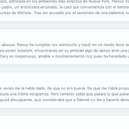
ista, admirada en los ambientes más selectos de Nueva York. Parece hab
 padre, un aristócrata arruinado, la casó por conveniencia con el famoso
 pureza de Michele. Tras ser acusado por el asesinato de una bailarina,
ra, tras cinco años de separación, Kirk vuelve reclamando sus derechos
s abusos. Nancy ha cumplido los veintiocho y nació en un medio lleno d
ara poder subsistir, encontrando en su amistad algo de apoyo ante una j
. Gary es respetuoso, amable e insultantemente rico pues ha heredado
ez, tratada como un ser humano y empieza a ver en Gary la posibilidad d
as veces me la había dado, de que no era buena. De que me había propu
ducía una íntima vergüenza. Pero también sabía que pasara lo que pasar
y quizá disculparme, que consideraba que a Salomé no iba a hacerle dem