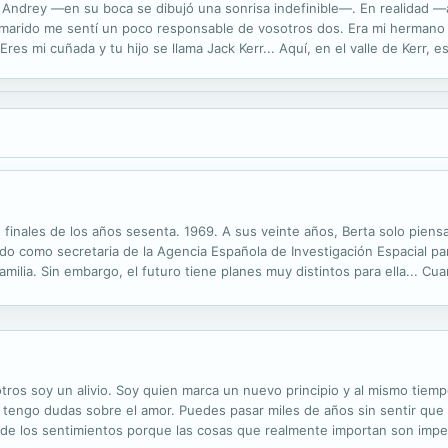
Andrey —en su boca se dibujó una sonrisa indefinible—. En realidad —
marido me sentí un poco responsable de vosotros dos. Era mi hermano y
es mi cuñada y tu hijo se llama Jack Kerr... Aquí, en el valle de Kerr, 
ras como si fuera tu hija. Andrey Bartok torció el gesto, si...
de finales de los años sesenta. 1969. A sus veinte años, Berta solo piens
ldo como secretaria de la Agencia Española de Investigación Espacial p
familia. Sin embargo, el futuro tiene planes muy distintos para ella... C
élite español, cree que se trata de una broma. Basándose...
ros soy un alivio. Soy quien marca un nuevo principio y al mismo tiempo 
 tengo dudas sobre el amor. Puedes pasar miles de años sin sentir que 
 de los sentimientos porque las cosas que realmente importan son imper