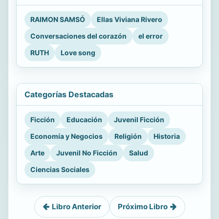
RAIMON SAMSÓ
Ellas Viviana Rivero
Conversaciones del corazón
el error
RUTH
Love song
Categorías Destacadas
Ficción
Educación
Juvenil Ficción
Economía y Negocios
Religión
Historia
Arte
Juvenil No Ficción
Salud
Ciencias Sociales
Libro Anterior
Próximo Libro