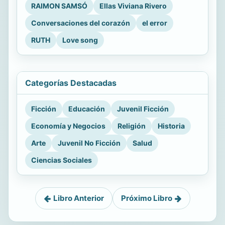
RAIMON SAMSÓ
Ellas Viviana Rivero
Conversaciones del corazón
el error
RUTH
Love song
Categorías Destacadas
Ficción
Educación
Juvenil Ficción
Economía y Negocios
Religión
Historia
Arte
Juvenil No Ficción
Salud
Ciencias Sociales
Libro Anterior
Próximo Libro