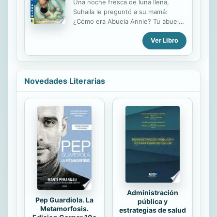
Una noche fresca de luna llena,
encontrará con una sorpresa
Suhaila le preguntó a su mamá:
mayúscula....
¿Cómo era Abuela Annie? Tu abuela
era como la Luna le contestó su
Ver Libro
mamá. Llena, suave, curiosa. Tu
abuela rodearía el mundo entero con
sus brazos si fuera posible. Este
libro electrónico con audio es
especialmente leído por la
Novedades Literarias
ilustradora, Yuyi Morales. En una
noche adornada de estrellas, Suhaila
ve realizado el sueño de conocer a
su abuela cuando una escalera
dorada aparece en su ventana y
Abuela Annie, tendiéndole sus
brazos, invita a Suhaila a una
maravillosa aventura. De la mano de
Maya Soetoro-Ng, hermana del...
Administración
Pep Guardiola. La
pública y
Metamorfosis.
estrategias de salud