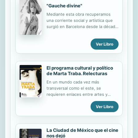
"Gauche divine"
Mediante esta obra recuperamos
una corriente social y artística que
surgió en Barcelona desde la década
de los sesenta hasta inicios de los
setenta, donde todo aquello que era
Ver Libro
lúdico estaba ligado a la creatividad.
Lugares, personas y modas propias
de ese particular movimiento quedan
reflejados en un reportaje
El programa cultural y político
fotográfico tan irrepetible como el
de Marta Traba. Relecturas
fenómeno cultural que refleja.
En un mundo cada vez más
transversal como el este, se
requieren enlaces entre artes y
humanidades para eventuales
avances del saber. Marta Traba, con
Ver Libro
su doble acción en la crítica de arte y
la creación literaria, estudió
incesantemente los pasajes entre las
La Ciudad de México que el cine
artes y humanidades. A su vez, como
nos dejó
figura mediática y como organizadora