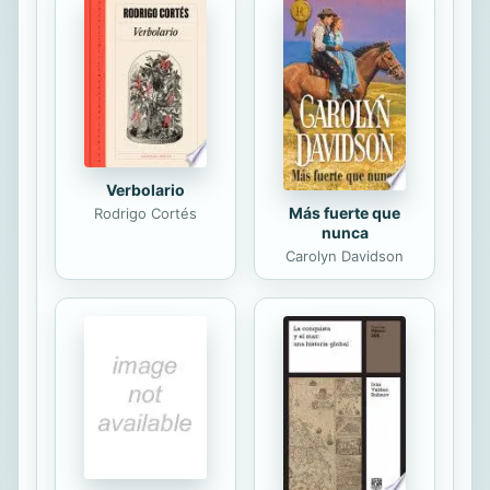
héroes de la ficción. Conocer el cine
político es entender la diferencia
entre denuncia y demagogia, entre
posicionamiento y doctrina, y ver, a
través de géneros muy dispares, que
la ...
Verbolario
Más fuerte que
Rodrigo Cortés
nunca
Carolyn Davidson