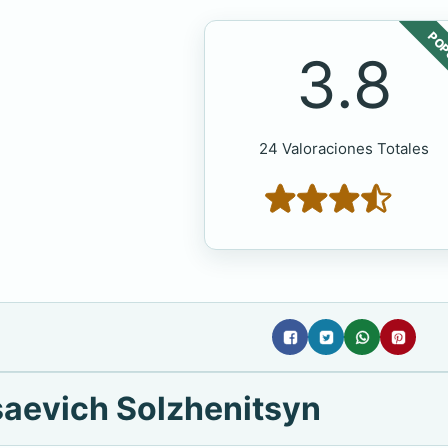
POP
3.8
24 Valoraciones Totales
saevich Solzhenitsyn