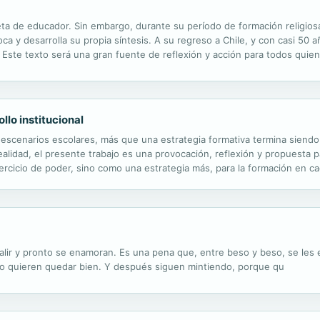
ta de educador. Sin embargo, durante su período de formación religios
ca y desarrolla su propia síntesis. A su regreso a Chile, y con casi 50 
 Este texto será una gran fuente de reflexión y acción para todos quie
s que quieran abrir su mente y su corazón a aprender del mensaje del P.
llo institucional
 escenarios escolares, más que una estrategia formativa termina siendo
lidad, el presente trabajo es una provocación, reflexión y propuesta pa
jercicio de poder, sino como una estrategia más, para la formación en 
smo, para que la institución y el propio sistema educativo puedan hacer
lir y pronto se enamoran. Es una pena que, entre beso y beso, se les e
do quieren quedar bien. Y después siguen mintiendo, porque qu