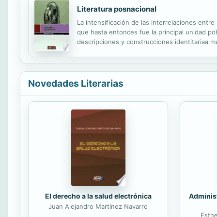
Literatura posnacional
La intensificación de las interrelaciones ent
que hasta entonces fue la principal unidad polí
descripciones y construcciones identitariaa m
Rushdie, Claudio Magris, Amin Maalouf, amos 
Novedades Literarias
El derecho a la salud electrónica
Administ
Juan Alejandro Martínez Navarro
Esth