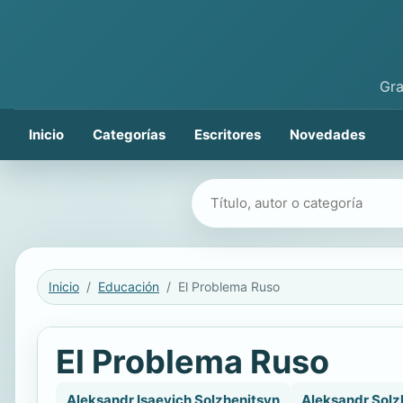
Gra
Inicio
Categorías
Escritores
Novedades
Buscar libros
Inicio
Educación
El Problema Ruso
El Problema Ruso
Aleksandr Isaevich Solzhenitsyn
Aleksandr Solz