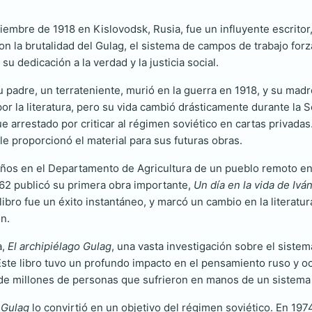
iciembre de 1918 en Kislovodsk, Rusia, fue un influyente escrito
on la brutalidad del Gulag, el sistema de campos de trabajo forz
u dedicación a la verdad y la justicia social.
 padre, un terrateniente, murió en la guerra en 1918, y su madre
r la literatura, pero su vida cambió drásticamente durante la 
 fue arrestado por criticar al régimen soviético en cartas priva
e proporcionó el material para sus futuras obras.
ó años en el Departamento de Agricultura de un pueblo remoto e
1962 publicó su primera obra importante,
Un día en la vida de Ivá
libro fue un éxito instantáneo, y marcó un cambio en la literatu
n.
a,
El archipiélago Gulag
, una vasta investigación sobre el siste
Este libro tuvo un profundo impacto en el pensamiento ruso y o
 de millones de personas que sufrieron en manos de un sistema t
 Gulag
lo convirtió en un objetivo del régimen soviético. En 19