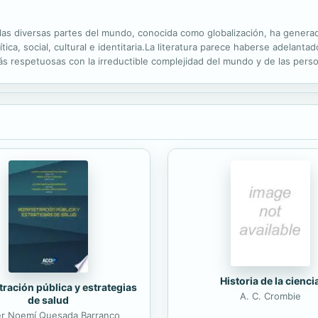
re las diversas partes del mundo, conocida como globalización, ha gener
tica, social, cultural e identitaria.La literatura parece haberse adelanta
ás respetuosas con la irreductible complejidad del mundo y de las pers
Oz, Orhan Pamuk, Milán Kundera, W.G. Sebald, Haruki Murakami, Mario..
Historia de la cienci
ración pública y estrategias
A. C. Crombie
de salud
er Noemí Quesada Barranco