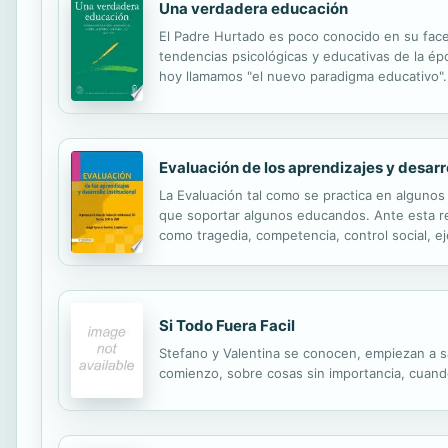
Una verdadera educación
El Padre Hurtado es poco conocido en su face
tendencias psicológicas y educativas de la épo
hoy llamamos "el nuevo paradigma educativo".
del país y, en general, para todas las persona
Evaluación de los aprendizajes y desarro
La Evaluación tal como se practica en algunos
que soportar algunos educandos. Ante esta rea
como tragedia, competencia, control social, e
responsabilidad de su proceso formativo lo mi
Si Todo Fuera Facil
Stefano y Valentina se conocen, empiezan a sa
comienzo, sobre cosas sin importancia, cuan