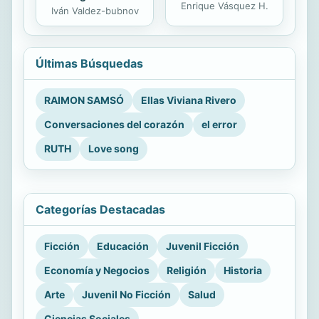
Enrique Vásquez H.
Iván Valdez-bubnov
Últimas Búsquedas
RAIMON SAMSÓ
Ellas Viviana Rivero
Conversaciones del corazón
el error
RUTH
Love song
Categorías Destacadas
Ficción
Educación
Juvenil Ficción
Economía y Negocios
Religión
Historia
Arte
Juvenil No Ficción
Salud
Ciencias Sociales