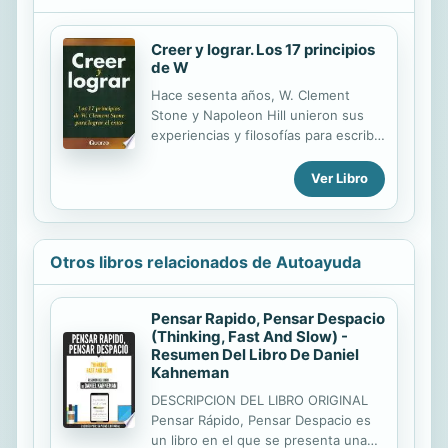
Creer y lograr. Los 17 principios
de W
Hace sesenta años, W. Clement
Stone y Napoleon Hill unieron sus
experiencias y filosofías para escribir
acerca de cómo lograr el éxito
mediante una actitud mental positiva.
Ver Libro
Su fórmula se convirtió en la base
fundamental de casi toda la literatura
motivacional moderna y sus
principios todavía son válidos y
Otros libros relacionados de Autoayuda
continúan aplicándose día a día. Este
libro reúne y explica la efectividad de
estos 17 principios personales,
Pensar Rapido, Pensar Despacio
(Thinking, Fast And Slow) -
intelectuales, de actitud, fraternales
Resumen Del Libro De Daniel
y espirituales al mostrarnos cómo
Kahneman
han sido utilizados por
personalidades como Andrew
DESCRIPCION DEL LIBRO ORIGINAL
Carnegie, Henry Ford, Mary Kay Ash,
Pensar Rápido, Pensar Despacio es
Larry...
un libro en el que se presenta una