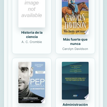
también se encontaba el detective
privado Zach Flynn, investigando la
desaparición ...
Historia de la
ciencia
Más fuerte que
A. C. Crombie
nunca
Carolyn Davidson
Administración