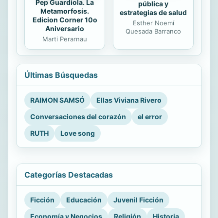
Pep Guardiola. La
pública y
Metamorfosis.
estrategias de salud
Edicion Corner 10o
Esther Noemí
Aniversario
Quesada Barranco
Marti Perarnau
Últimas Búsquedas
RAIMON SAMSÓ
Ellas Viviana Rivero
Conversaciones del corazón
el error
RUTH
Love song
Categorías Destacadas
Ficción
Educación
Juvenil Ficción
Economía y Negocios
Religión
Historia