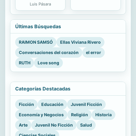
Luis Pásara
Últimas Búsquedas
RAIMON SAMSÓ
Ellas Viviana Rivero
Conversaciones del corazón
el error
RUTH
Love song
Categorías Destacadas
Ficción
Educación
Juvenil Ficción
Economía y Negocios
Religión
Historia
Arte
Juvenil No Ficción
Salud
Ciencias Sociales