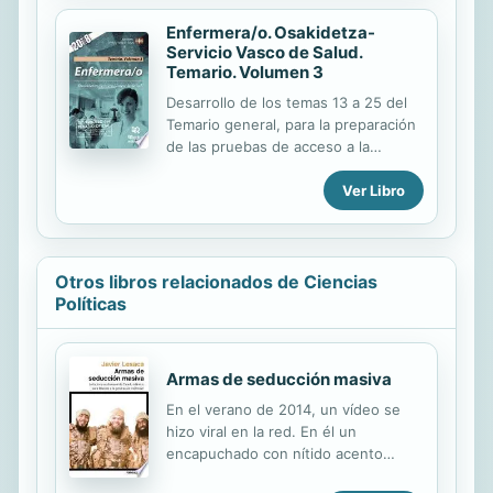
gestión pública del Estado
Relatos de...
colombiano la gobernabilidad sobre
Enfermera/o. Osakidetza-
Servicio Vasco de Salud.
el agua y el saneamiento, buscando
Temario. Volumen 3
aumentar las coberturas para que el
mayor número de compatriotas
Desarrollo de los temas 13 a 25 del
puedan tener acceso al agua potable
Temario general, para la preparación
y al saneamiento. Será necesario
de las pruebas de acceso a la
fortalecer los instrumentos de la
categoría de Enfermera/o del Grupo
gestión pública del agua para que
Ver Libro
Profesional de Diplomados Sanitarios
estas nobles intenciones se
con destino en las organizaciones de
conviertan...
servicios sanitarios de Osakidetza-
Servicio Vasco de Salud, según el
Programa Oficial publicado en el
Otros libros relacionados de Ciencias
Boletín Oficial del País Vasco no 33,
Políticas
de 15 de febrero de 2018. El opositor
encontrará una valiosa herramienta
de ayuda para afianzar los
Armas de seducción masiva
contenidos expuestos, en el
En el verano de 2014, un vídeo se
volumen de Test del Temario que
hizo viral en la red. En él un
complementa la colección de títulos
encapuchado con nítido acento
editados para la preparación a esta...
británico degollaba en nombre de