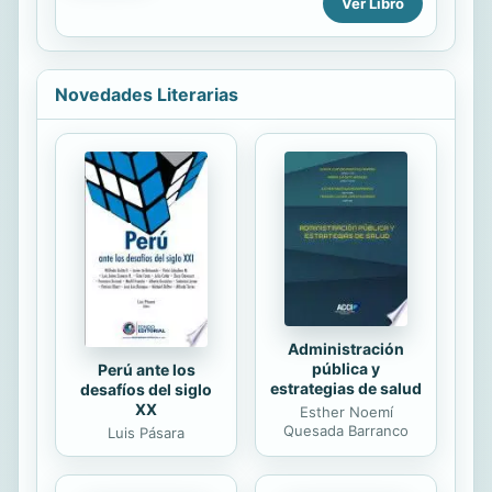
Ver Libro
verano en la playa! Al final, solo
lamentamos las oportunidades que
no tomamos. Humillación.
Degradación. Y un fin de semana
Novedades Literarias
lejos en Los Hamptons. Es lo que
necesito para sacudirme el dolor. Mi
mundo se está derrumbando a mi
alrededor, pero no puedo dejar de
pensar en ella. Su cuerpo. Su voz. La
forma en que me miraba antes de
esa entrevista. Mi mente sabe que
necesito mantenerme alejado, pero
mi corazón...
Administración
pública y
Perú ante los
estrategias de salud
desafíos del siglo
XX
Esther Noemí
Quesada Barranco
Luis Pásara