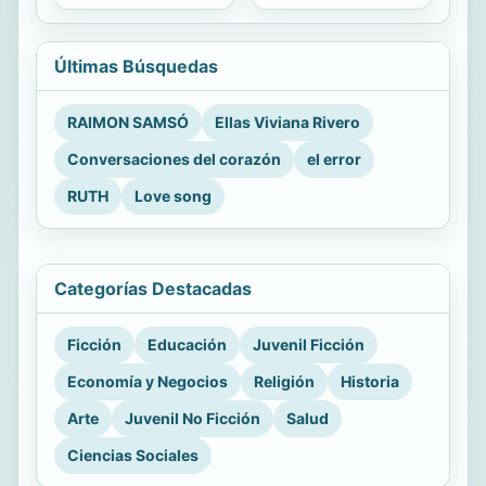
Últimas Búsquedas
RAIMON SAMSÓ
Ellas Viviana Rivero
Conversaciones del corazón
el error
RUTH
Love song
Categorías Destacadas
Ficción
Educación
Juvenil Ficción
Economía y Negocios
Religión
Historia
Arte
Juvenil No Ficción
Salud
Ciencias Sociales