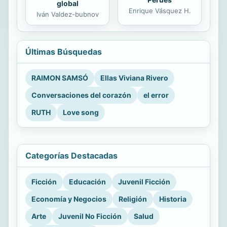
global
Enrique Vásquez H.
Iván Valdez-bubnov
Últimas Búsquedas
RAIMON SAMSÓ
Ellas Viviana Rivero
Conversaciones del corazón
el error
RUTH
Love song
Categorías Destacadas
Ficción
Educación
Juvenil Ficción
Economía y Negocios
Religión
Historia
Arte
Juvenil No Ficción
Salud