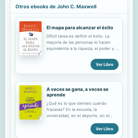
Otros ebooks de John C. Maxwell
El mapa para alcanzar el éxito
Difícil tarea es definir el éxito. La
mayoría de las personas lo hacen
equivalente a la riqueza, el poder y la
felicidad. Pero el verdadero éxito no
es algo que uno adquiere o logra.
Ver Libro
Más bien es un viaje que se
emprende y que dura toda la vida. En
un estilo fresco, directo y lleno de
buen humor, John C. Maxwell nos
A veces se gana, a veces se
hace partícipes de sus ideas acerca
aprende
de lo que significa ser exitoso.
¿Qué es lo que sientes cuando
Revela una definición que pone el
fracasas? En la escuela, la
éxito genuino a su alcance, y le
universidad, en el deporte, en el
motiva para seguir luchando por sus
amor... todos nos equivocamos, pero
sueños.
no siempre sabemos darle un giro
Ver Libro
positivo. ¿Cómo se hace eso?