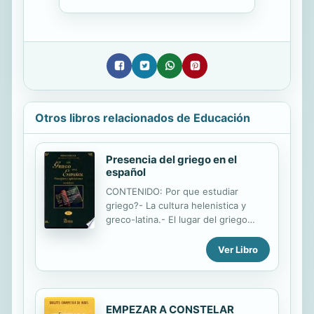
Otros libros relacionados de Educación
Presencia del griego en el
español
CONTENIDO: Por que estudiar
griego?- La cultura helenistica y
greco-latina.- El lugar del griego
entre las lenguas del mundo.- Como
estudiar griego.- Escritura y
Ver Libro
pronunciacion del griego: Fonetica
1.- Flexion nominal.- El articulo.- El
nombre sustantivo.- Las tres
declinaciones.- Transformacion de
EMPEZAR A CONSTELAR