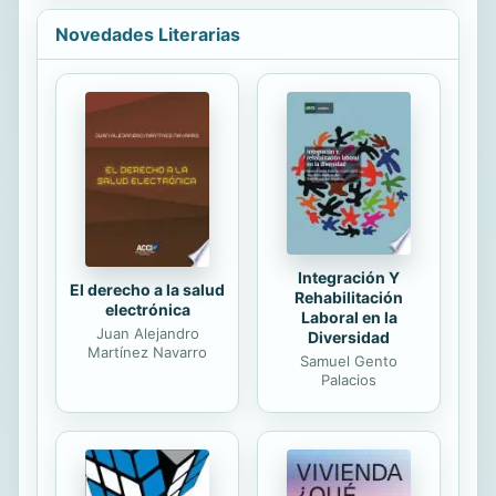
personas que debían...
para la autopercepción y una vida
Novedades Literarias
más plena y feliz.
Integración Y
El derecho a la salud
Rehabilitación
electrónica
Laboral en la
Juan Alejandro
Diversidad
Martínez Navarro
Samuel Gento
Palacios