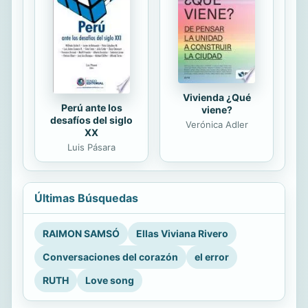
Vivienda ¿Qué
Perú ante los
viene?
desafíos del siglo
Verónica Adler
XX
Luis Pásara
Últimas Búsquedas
RAIMON SAMSÓ
Ellas Viviana Rivero
Conversaciones del corazón
el error
RUTH
Love song