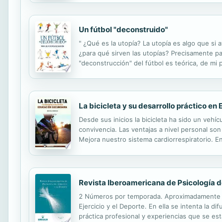
Un fútbol "deconstruido"
" ¿Qué es la utopía? La utopía es algo que si 
¿para qué sirven las utopías? Precisamente pa
"deconstrucción" del fútbol es teórica, de mi 
cimientos consolidados... A Ferrán Adriá se le 
La bicicleta y su desarrollo práctico e
Desde sus inicios la bicicleta ha sido un veh
convivencia. Las ventajas a nivel personal son 
Mejora nuestro sistema cardiorrespiratorio. En
desplazamientos. • Ocupan poco espacio. Su us
Revista Iberoamericana de Psicología del
2 Números por temporada. Aproximadamente 140
Ejercicio y el Deporte. En ella se intenta la d
práctica profesional y experiencias que se es