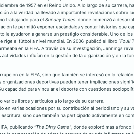
diciembre de 1957 en el Reino Unido. A lo largo de su carrera, h
ción a la verdad ha llevado a importantes revelaciones sobre la
smo trabajando para el
Sunday Times
, donde comenzó a desarrol
gación le permitió exponer escándalos y contar historias que cap
ecto le ayudaron a ganarse un prestigio considerable. Uno de los
e rige el fútbol a nivel mundial. En 2006, publicó el libro
“Foul! 
meaba en la FIFA. A través de su investigación, Jennings revel
s actividades influían en la gestión de la organización y en la 
rrupción en la FIFA, sino que también se interesó en la relación 
organizaciones deportivas pueden tener implicaciones signific
 capacidad para vincular el deporte con cuestiones sociopolíti
 varios libros y artículos a lo largo de su carrera.
 en varias ocasiones por su contribución al periodismo y su val
la escritura, sino que también ha participado activamente en con
 FIFA, publicando
“The Dirty Game”
, donde exploró más a fondo l