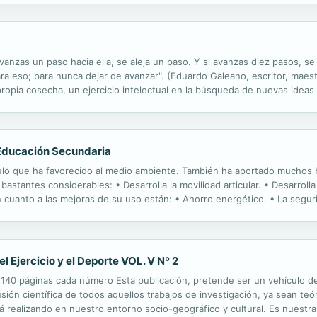
avanzas un paso hacia ella, se aleja un paso. Y si avanzas diez pasos, se
ra eso; para nunca dejar de avanzar". (Eduardo Galeano, escritor, maestr
propia cosecha, un ejercicio intelectual en la búsqueda de nuevas ideas
considera un artista de la cocina, desarrolló conceptos...
n Educación Secundaria
ículo que ha favorecido al medio ambiente. También ha aportado muchos b
bastantes considerables: • Desarrolla la movilidad articular. • Desarroll
 cuanto a las mejoras de su uso están: • Ahorro energético. • La seguri
o diario como la enseñanza a utilizarla de manera responsable ...
 Ejercicio y el Deporte VOL. V Nº 2
 páginas cada número Esta publicación, pretende ser un vehículo de tr
ifusión científica de todos aquellos trabajos de investigación, ya sean te
tá realizando en nuestro entorno socio-geográfico y cultural. Es nuestr