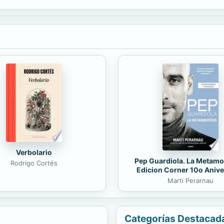
l nacimiento de la Revista Iberoamericana de Psicología del...
Verbolario
Pep Guardiola. La Metamo
Rodrigo Cortés
Edicion Corner 10o Anive
Marti Perarnau
Categorías Destacad