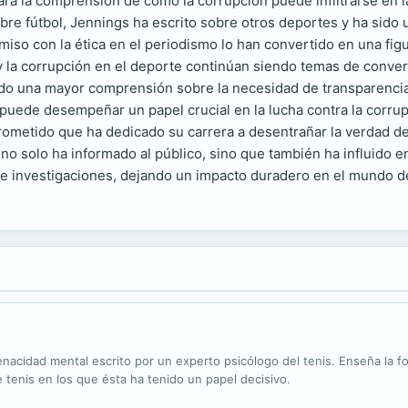
ara la comprensión de cómo la corrupción puede infiltrarse en l
 fútbol, Jennings ha escrito sobre otros deportes y ha sido un 
miso con la ética en el periodismo lo han convertido en una fi
 y la corrupción en el deporte continúan siendo temas de conve
ado una mayor comprensión sobre la necesidad de transparencia
uede desempeñar un papel crucial en la lucha contra la corrupció
ometido que ha dedicado su carrera a desentrañar la verdad de
 no solo ha informado al público, sino que también ha influido e
s e investigaciones, dejando un impacto duradero en el mundo d
nacidad mental escrito por un experto psicólogo del tenis. Enseña la fo
tenis en los que ésta ha tenido un papel decisivo.