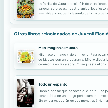
La familia de Gaturro decidió ir de vacaciones
agregar sorpresas, nuestro amigo llega justo
amigables, conocer la leyenda de la casa de la
Otros libros relacionados de Juvenil Ficci
Milo imagina el mundo
Milo hace un largo viaje en metro. Para pasar
de bigotes con un crucigrama; Milo lo dibuja j
ceremonia en la catedral. Y luego está el chico
de lo que Milo imaginó inicialmente? De los c
Todo un espanto
Puedes pensar que conoces el cuento: una jov
convertirlos en un abrigo perfectamente mote
Sin embargo, ¿quién es ese monstruo? Humana 
secuestro de perros y de que las pieles se vol