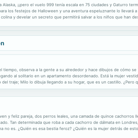
 a Alaska, ¡¡pero el vuelo 999 tenía escala en 75 ciudades y Gaturro term
 para los festejos de Halloween y una aventura espeluznante lo llevará
 colina y develar un secreto que permitirá salvar a los niños que han d
ón
 el tiempo, observa a la gente a su alrededor y hace dibujos de cómo se
ugando al solitario en un apartamento desordenado. Está la mujer vestid
 del traje; Milo lo dibuja llegando a su hogar, que es un castillo. ¿Pero
readores galardonados Matt de la Peña y Christian Robinson nos...
en y feliz pareja, dos perros leales, una camada de quince cachorros l
ado. Tan determinada que roba a cada cachorro de dálmata en Londres, 
no es. ¿Quién es esa bestia feroz? ¿Quién es la mujer detrás de esto
vieran su único amor, hubo otro cuento: la historia de Cruella De Vil en 