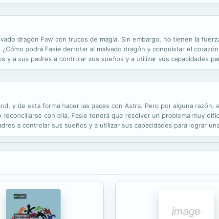
alvado dragón Faw con trucos de magia. Sin embargo, no tienen la fuerza
 ¿Cómo podrá Fasie derrotar al malvado dragón y conquistar el corazó
os y a sus padres a controlar sus sueños y a utilizar sus capacidades par
mbrados a pensar que los sueños son una sucesión trivial de ilusiones..
nd, y de esta forma hacer las paces con Astra. Pero por alguna razón, e
 reconciliarse con ella, Fasie tendrá que resolver un problema muy difíc
dres a controlar sus sueños y a utilizar sus capacidades para lograr una 
ensar que los sueños son una sucesión trivial de ilusiones sin sentido 