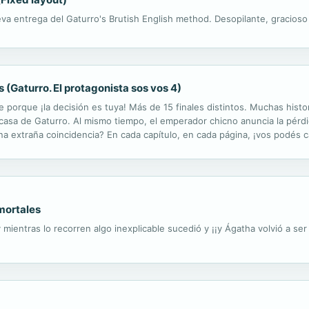
va entrega del Gaturro's Brutish English method. Desopilante, gracioso 
s (Gaturro. El protagonista sos vos 4)
 porque ¡la decisión es tuya! Más de 15 finales distintos. Muchas histor
a casa de Gaturro. Al mismo tiempo, el emperador chicno anuncia la pérdi
na extraña coincidencia? En cada capítulo, en cada página, ¡vos podés c
 una gata blanca? ¿Podrán ganar la recompensa millonaria?
nmortales
mientras lo recorren algo inexplicable sucedió y ¡¡y Ágatha volvió a ser