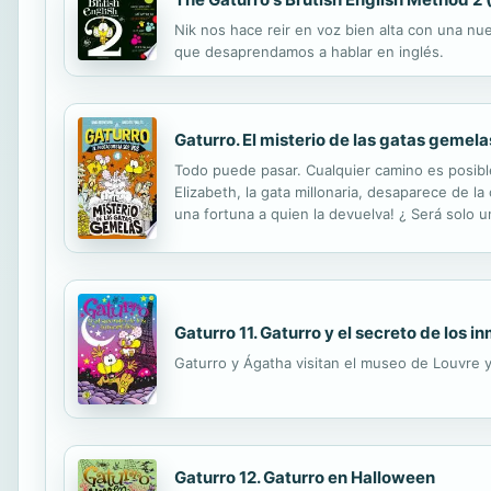
Nik nos hace reir en voz bien alta con una nue
que desaprendamos a hablar en inglés.
Gaturro. El misterio de las gatas gemela
Todo puede pasar. Cualquier camino es posible
Elizabeth, la gata millonaria, desaparece de l
una fortuna a quien la devuelva! ¿ Será solo u
¿Quiénes acechan en la oscuridad en busca de
Gaturro 11. Gaturro y el secreto de los i
Gaturro y Ágatha visitan el museo de Louvre y 
Gaturro 12. Gaturro en Halloween