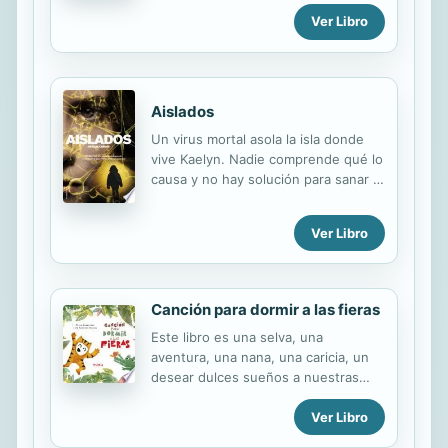
dormirse que estando solos.
finalmente a casa. Por primera vez, el
Ver Libro
¡Constantemente pasa algo
lenguaje de los siete libros clásicos
emocionante! Encuentran un hada,
ha sido adaptado para el lector...
un mordedor de narices, y el
hámster de Amos desaparece.
Aislados
Además traman planes secretos,
espían a los papás, juegan en la
Un virus mortal asola la isla donde
oscuridad y mucho más.
vive Kaelyn. Nadie comprende qué lo
causa y no hay solución para sanar a
los infectados. El gobierno decide
establecer una cuarentena y nadie
Ver Libro
puede salir de la isla? ni volver a
ella.Los que todavía están sanos...
Canción para dormir a las fieras
Este libro es una selva, una
aventura, una nana, una caricia, un
desear dulces sueños a nuestras
fieras. ¿Qué hacer cuando no hay
Ver Libro
manera de dormira nuestras
pequeñas fieras? Este cuento-