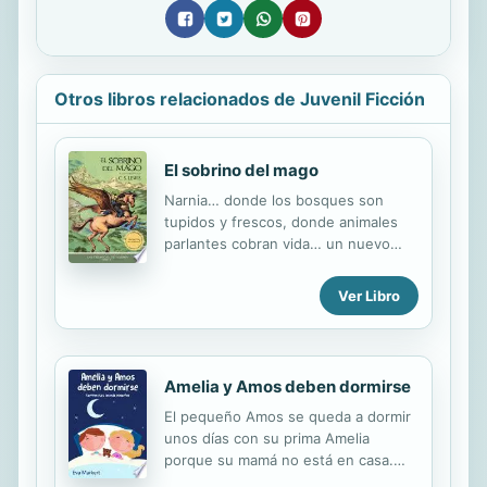
Otros libros relacionados de Juvenil Ficción
El sobrino del mago
Narnia… donde los bosques son
tupidos y frescos, donde animales
parlantes cobran vida… un nuevo
mundo donde comienza la aventura.
Digory y Polly se conocen y se hacen
Ver Libro
amigos durante un frío y húmedo
verano en Londres. Su vida se llena
de aventuras cuando el tío de
Digory, Andrew, quien se cree mago,
Amelia y Amos deben dormirse
los envía a… otro lugar. Allí
El pequeño Amos se queda a dormir
encuentran el camino a Narnia, que
unos días con su prima Amelia
acaba de surgir con la canción del
porque su mamá no está en casa.
león, y se encuentran con la malvada
Estando los dos juntos es más difícil
hechicera Jadis, para luego regresar