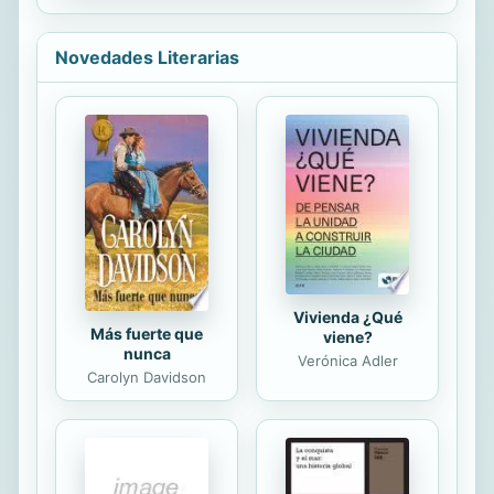
canción de Paula Carbonell (ilustrado
por José Antonio Perona) te ayudará
a dejar grogui a esas criaturas
Novedades Literarias
nocturnas. ¡Contiene código QR para
escuchar la nana!
Vivienda ¿Qué
Más fuerte que
viene?
nunca
Verónica Adler
Carolyn Davidson