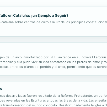
ulto en Cataluña: ¿un Ejemplo a Seguir?
catalana sobre centros de culto a la luz de los principios constitucionale
magen de un arco inmortalizado por D.H. Lawrence en su novela El arcoíris
ferencias y ella pudo vivir su vida enmarcada en los pilares de amor y f
adas entre los pilares del perdón y el amor, permitiendo que su serena
dizaje.
o
mas desarrolladas fueron resultado de la Reforma Protestante. un período
es reveladas en las Escrituras a todas las áreas de la vida. Las enseñ
 en la transformación del mundo conocido. Desafortunadamente la iglesia