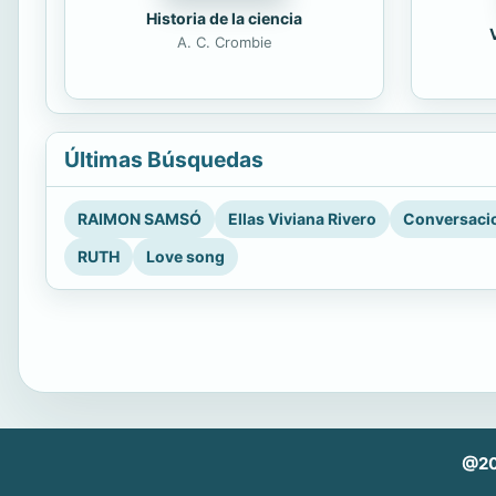
Historia de la ciencia
A. C. Crombie
Últimas Búsquedas
RAIMON SAMSÓ
Ellas Viviana Rivero
Conversacio
RUTH
Love song
@202