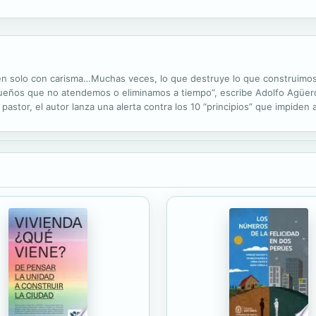
o en Europa y EE.UU. nunca alcanzó a América Latina. En este libro, el ..
uyen solo con carisma…Muchas veces, lo que destruye lo que construimo
queños que no atendemos o eliminamos a tiempo”, escribe Adolfo Agüer
astor, el autor lanza una alerta contra los 10 “principios” que impiden 
o al lector a identificarlo dentro de sí, explicando el efecto de cada u