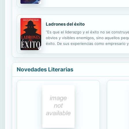
reforma, y los efectos que el Cristianismo tuv
Ladrones del éxito
“Es que el liderazgo y el éxito no se constr
obvios y visibles enemigos, sino aquellos pe
éxito. De sus experiencias como empresario y p
buscan. Hace un recorrido en cada uno, ayudand
Novedades Literarias