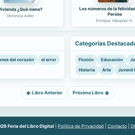
Los números de la felicida
Vivienda ¿Qué viene?
Perúes
Verónica Adler
Enrique Vásquez H.
Categorías Destacad
nes del corazón
el error
Ficción
Educación
Ju
Historia
Arte
Juvenil 
Libro Anterior
Próximo Libro
6 Feria del Libro Digital
|
Política de Privacidad
|
Contacto
|
D