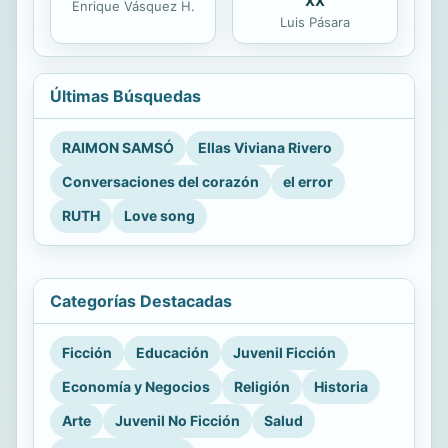
XX
Enrique Vásquez H.
Luis Pásara
Últimas Búsquedas
RAIMON SAMSÓ
Ellas Viviana Rivero
Conversaciones del corazón
el error
RUTH
Love song
Categorías Destacadas
Ficción
Educación
Juvenil Ficción
Economía y Negocios
Religión
Historia
Arte
Juvenil No Ficción
Salud