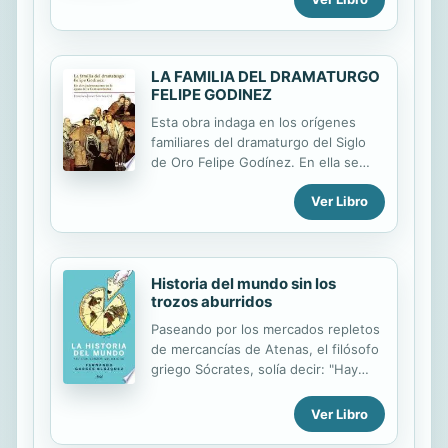
LA FAMILIA DEL DRAMATURGO
FELIPE GODINEZ
Esta obra indaga en los orígenes
familiares del dramaturgo del Siglo
de Oro Felipe Godínez. En ella se
trata de la persecución inquisitorial
Ver Libro
padecida en tierras portuguesas y en
Venecia, del traslado a Andalucía y
de la inserción socio-económica de
unos refugiados religiosos. Otros
aspectos centrales son la dispersión
Historia del mundo sin los
trozos aburridos
y ramificación de la familia en una
amplísima geografía por razones
Paseando por los mercados repletos
comerciales y su ascenso por la
de mercancías de Atenas, el filósofo
escala social hasta el umbral mismo
griego Sócrates, solía decir: "Hay
de la hidalguía. Al fondo, siempre
que ver la cantidad de cosas... que
presente, la mancha del origen: la
no necesito." El emperador reía. Los
Ver Libro
sangre cristiana nueva del clan.
cónsules que le acompañaban le