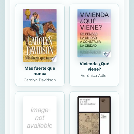
perro guía, entró en su vida. Ahora
ya ni Alice (separada de él y
embarcada en un proyecto de
enseñanza de pintura a elefantes en
Tailandia) ni Jules (reconvertido en
perro de asistencia para epilépticos)
forman parte de su existencia y,
pese a...
Vivienda ¿Qué
Más fuerte que
viene?
nunca
Verónica Adler
Carolyn Davidson