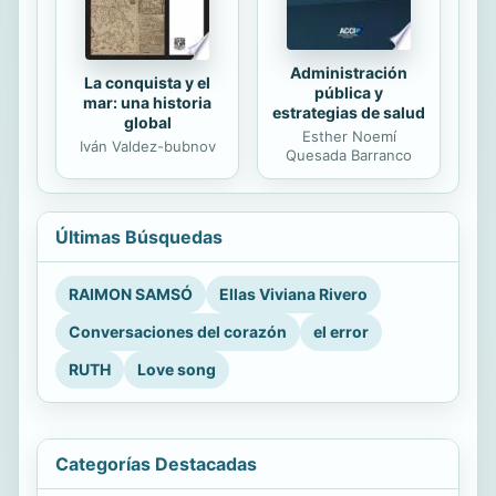
Administración
La conquista y el
pública y
mar: una historia
estrategias de salud
global
Esther Noemí
Iván Valdez-bubnov
Quesada Barranco
Últimas Búsquedas
RAIMON SAMSÓ
Ellas Viviana Rivero
Conversaciones del corazón
el error
RUTH
Love song
Categorías Destacadas