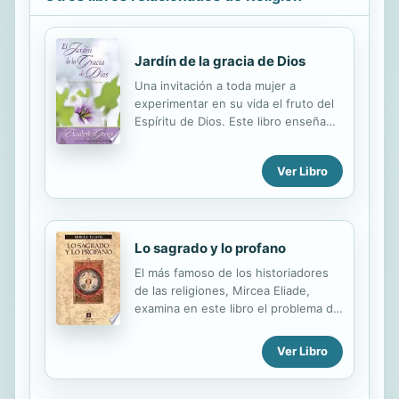
Jardín de la gracia de Dios
Una invitación a toda mujer a
experimentar en su vida el fruto del
Espíritu de Dios. Este libro enseña
cómo darle su lugar en cada parte de
la vida y como las mujeres pueden
Ver Libro
permitir que la gracia de Dios
resplandezca en ellas para bien de
otros. An invitation for women to
welcome the fruit of the Spirit into
their lives.
Lo sagrado y lo profano
El más famoso de los historiadores
de las religiones, Mircea Eliade,
examina en este libro el problema de
la actualidad de lo religioso en el
mundo de hoy. Y para ello se
Ver Libro
remonta a la existencia sacralizada
del hombre primitivo y tradicional,
ofreciéndonos un resumen de los