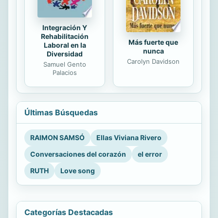
Integración Y
Rehabilitación
Más fuerte que
Laboral en la
nunca
Diversidad
Carolyn Davidson
Samuel Gento
Palacios
Últimas Búsquedas
RAIMON SAMSÓ
Ellas Viviana Rivero
Conversaciones del corazón
el error
RUTH
Love song
Categorías Destacadas