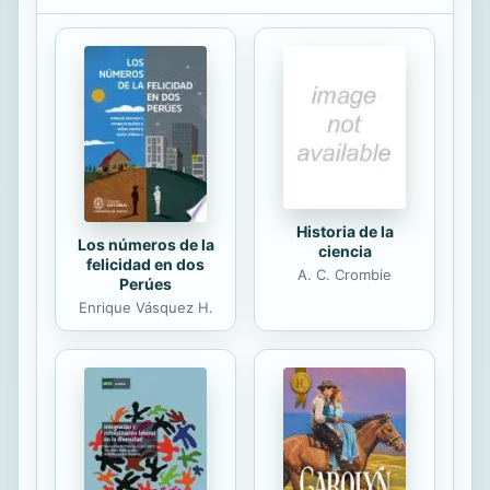
denominador: Ningúna llega a los 40
años; todas son esbeltas, de muy
buen cuerpo; agraciadas con ese
tipo hermoso de ciertas mujeres
mexicanas; la mayoría, de cabellos
largos... ¿Por qué ? ¿Por qué no hay
mujeres obesas,feas o de más edad?
Menudean las...
Historia de la
Los números de la
ciencia
felicidad en dos
A. C. Crombie
Perúes
Enrique Vásquez H.