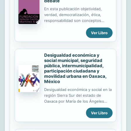
debate
principalmente entre mujeres
En esta publicación objetividad,
mayores de 30 años? En este
verdad, democratización, ética,
ensayo conciso y agudo Eva Illouz
responsabilidad son conceptos
intenta comprender de qué modo
recurrentes en estas voces
el...
publicadas que, independientemente
Ver Libro
de su posición política, ubican en el
centro de la discusión a una
sociedad cada vez más participativa y
Desigualdad económica y
demandante.
social municipal, seguridad
pública, intermunicipalidad,
participación ciudadana y
movilidad urbana en Oaxaca,
México
Desigualdad económica y social en la
región Sierra Sur del estado de
Oaxaca por María de los Ángeles
Isabel Ruiz Salinas y Omar Ávila
Ver Libro
Flores La prevención del delito a
través del diseño ambiental en la
planeación urbana de Miahuatlán de
Porfirio Díaz por Cynthia Yolanda