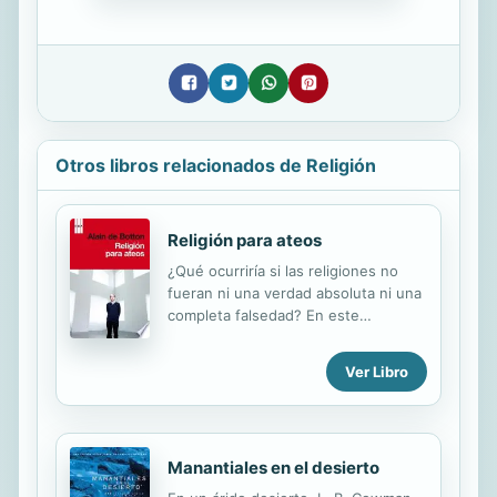
Otros libros relacionados de Religión
Religión para ateos
¿Qué ocurriría si las religiones no
fueran ni una verdad absoluta ni una
completa falsedad? En este
sugestivo libro, Alain de Botton
consigue dar otra vuelta de tuerca al
Ver Libro
monótono debate entre los
creyentes fundamentalistas y los no
creyentes, argumentando que,
aunque los supuestos
Manantiales en el desierto
sobrenaturales de la religión son
completamente falsos, las religiones