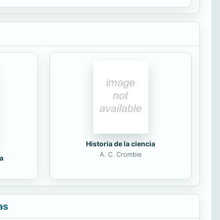
por ejemplo, la...
Historia de la ciencia
A. C. Crombie
a
as