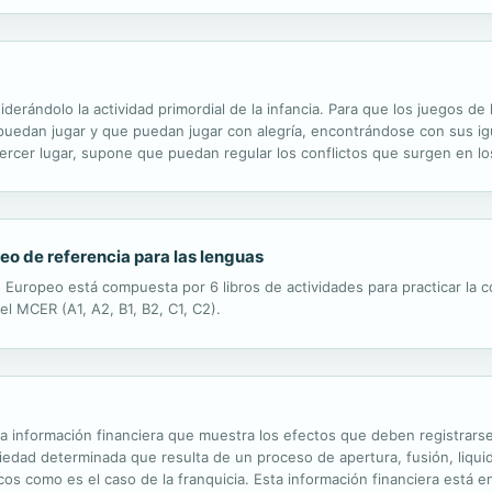
erándolo la actividad primordial de la infancia. Para que los juegos de 
puedan jugar y que puedan jugar con alegría, encontrándose con sus igu
 tercer lugar, supone que puedan regular los conflictos que surgen en lo
 invitan a la reflexión a partir de la experiencia propia. El libro prete
o de referencia para las lenguas
Europeo está compuesta por 6 libros de actividades para practicar la c
el MCER (A1, A2, B1, B2, C1, C2).
la información financiera que muestra los efectos que deben registrars
dad determinada que resulta de un proceso de apertura, fusión, liquid
 como es el caso de la franquicia. Esta información financiera está e