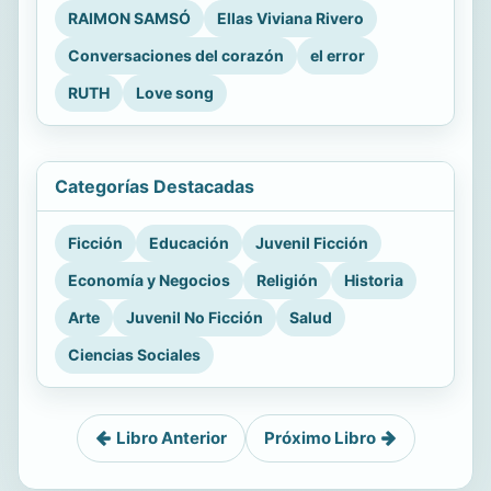
RAIMON SAMSÓ
Ellas Viviana Rivero
Conversaciones del corazón
el error
RUTH
Love song
Categorías Destacadas
Ficción
Educación
Juvenil Ficción
Economía y Negocios
Religión
Historia
Arte
Juvenil No Ficción
Salud
Ciencias Sociales
Libro Anterior
Próximo Libro