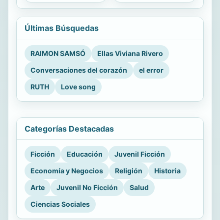
Últimas Búsquedas
RAIMON SAMSÓ
Ellas Viviana Rivero
Conversaciones del corazón
el error
RUTH
Love song
Categorías Destacadas
Ficción
Educación
Juvenil Ficción
Economía y Negocios
Religión
Historia
Arte
Juvenil No Ficción
Salud
Ciencias Sociales